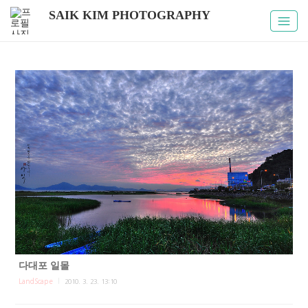
SAIK KIM PHOTOGRAPHY
다대포 일몰
LandScape
2010. 3. 23. 13:10