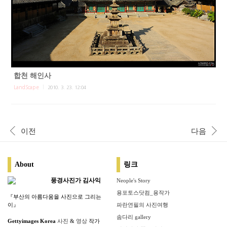
합천 해인사
LandScape
2010. 3. 23. 12:04
이전
다음
About
링크
풍경사진가 김사익
Neople's Story
용포토스닷컴_용작가
『부산의 아름다움을 사진으로 그리는
이』
파란연필의 사진여행
솜다리 gallery
Gettyimages Korea
사진
&
영상
작가