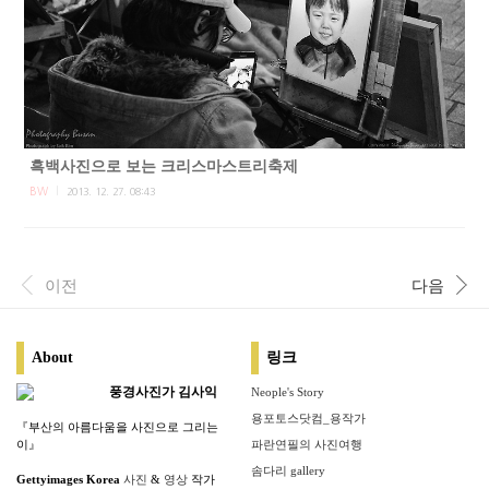
흑백사진으로 보는 크리스마스트리축제
BW
2013. 12. 27. 08:43
이전
다음
About
링크
풍경사진가 김사익
Neople's Story
용포토스닷컴_용작가
『부산의 아름다움을 사진으로 그리는
이』
파란연필의 사진여행
솜다리 gallery
Gettyimages Korea
사진
&
영상
작가