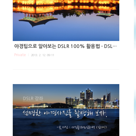
야경팁으로 알아보는 DSLR 100% 활용법 - DSLR 강좌, 야경강좌
Private
2013. 2. 12. 09:11