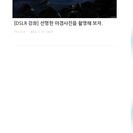
[DSLR 강좌] 선명한 야경사진을 촬영해 보자.
Private
2012. 1. 11. 13:57