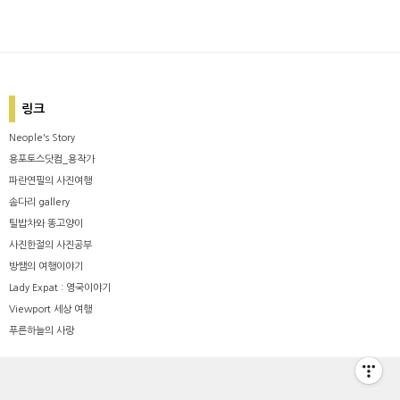
링크
Neople's Story
용포토스닷컴_용작가
파란연필의 사진여행
솜다리 gallery
틸밥차와 똥고양이
사진한절의 사진공부
방쌤의 여행이야기
Lady Expat : 영국이야기
Viewport 세상 여행
푸른하늘의 사랑