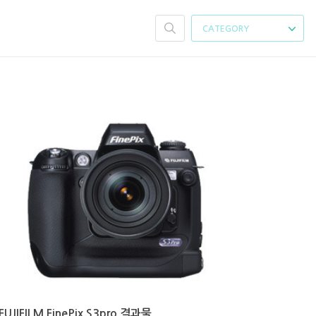
CATEGORY
FUJIFILM FinePix S3pro 결과물