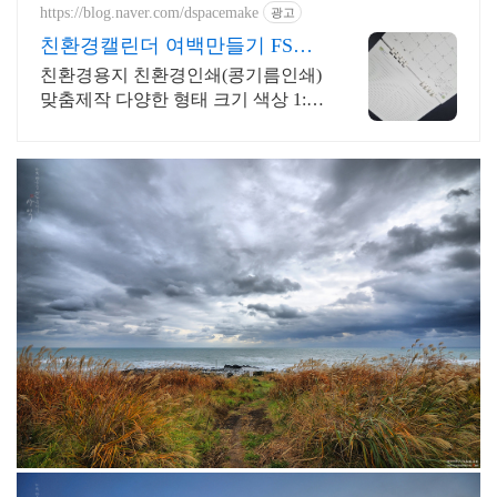
https://blog.naver.com/dspacemake
광고
친환경캘린더 여백만들기 FSC
인증 콩기름인쇄
친환경용지 친환경인쇄(콩기름인쇄)
맞춤제작 다양한 형태 크기 색상 1:1
맞춤서비스