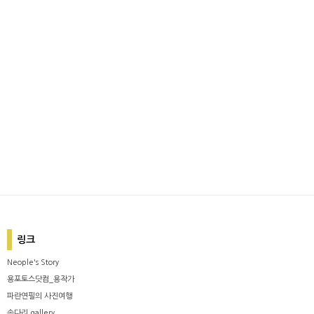
링크
Neople's Story
용포토스닷컴_용작가
파란연필의 사진여행
솜다리 gallery