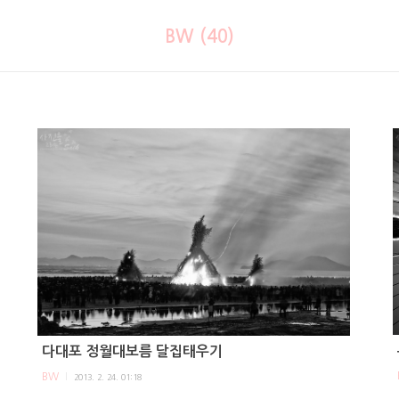
BW (40)
다대포 정월대보름 달집태우기
BW
2013. 2. 24. 01:18