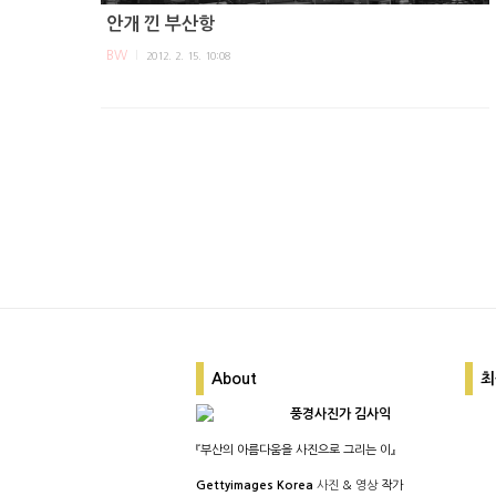
안개 낀 부산항
BW
2012. 2. 15. 10:08
About
최
풍경사진가 김사익
『부산의 아름다움을 사진으로 그리는 이』
Gettyimages Korea
사진
&
영상
작가