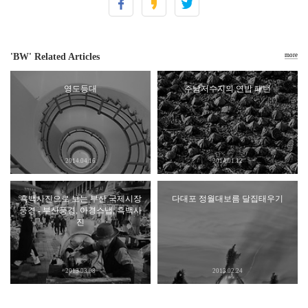
'BW' Related Articles
more
영도등대
주남저수지의 연밥 패턴
2014.04.16
2014.01.12
흑백사진으로 보는 부산 국제시장
다대포 정월대보름 달집태우기
풍경 - 부산풍경, 아경스냅, 흑백사
진
2013.03.08
2013.02.24