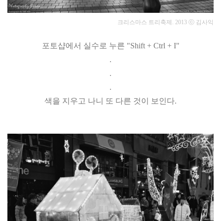
크리스마스 트리축제.
2013
ⓒ 김사익
포토샵에서
실수로 누른
"Shift + Ctrl + I"
.
.
.
색을 지우고 나니 또 다른 것이 보인다.