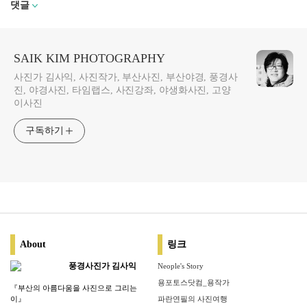
댓글
SAIK KIM PHOTOGRAPHY
사진가 김사익, 사진작가, 부산사진, 부산야경, 풍경사
진, 야경사진, 타임랩스, 사진강좌, 야생화사진, 고양
이사진
구독하기
About
링크
풍경사진가 김사익
Neople's Story
용포토스닷컴_용작가
『부산의 아름다움을 사진으로 그리는
이』
파란연필의 사진여행