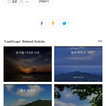
공감
구독하기
'LandScape' Related Articles
more
초겨울 다대포 낙조
합천 오도산
2010.03.23
2010.03.23
합천 해인사
경주 대능원