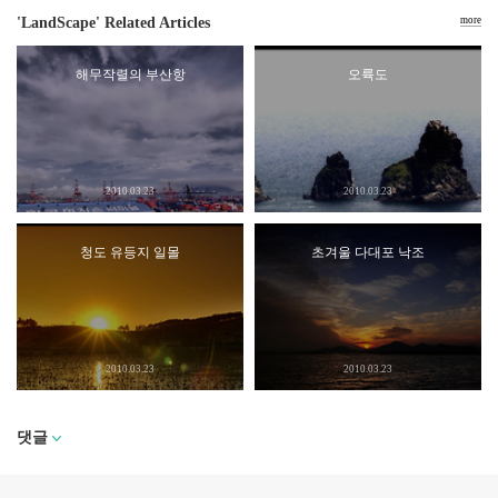
'LandScape' Related Articles
more
해무작렬의 부산항
오륙도
2010.03.23
2010.03.23
청도 유등지 일몰
초겨울 다대포 낙조
2010.03.23
2010.03.23
댓글