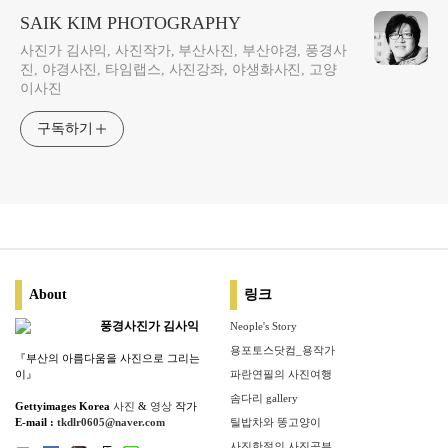
SAIK KIM PHOTOGRAPHY
사진가 김사익, 사진작가, 부산사진, 부산야경, 풍경사
진, 야경사진, 타임랩스, 사진강좌, 야생화사진, 고양
이사진
구독하기
About
링크
풍경사진가 김사익
Neople's Story
용포토스닷컴_용작가
『부산의 아름다움을 사진으로 그리는
이』
파란연필의 사진여행
솜다리 gallery
Gettyimages Korea
사진
&
영상
작가
E-mail :
tkdlr0605@naver.com
틸밥차와 똥고양이
사진한절의 사진공부