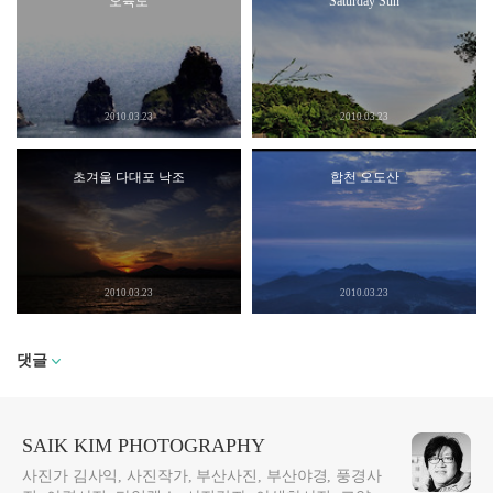
오륙도
Saturday Sun
2010.03.23
2010.03.23
초겨울 다대포 낙조
합천 오도산
2010.03.23
2010.03.23
댓글
SAIK KIM PHOTOGRAPHY
사진가 김사익, 사진작가, 부산사진, 부산야경, 풍경사