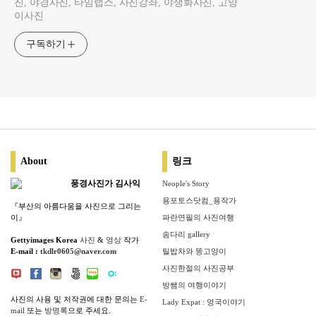
진, 야경사진, 타임랩스, 사진강좌, 야생화사진, 고양
이사진
구독하기
About
링크
풍경사진가 김사익
Neople's Story
용포토스닷컴_용작가
『부산의 아름다움을 사진으로 그리는
이』
파란연필의 사진여행
솜다리 gallery
Gettyimages Korea
사진
&
영상
작가
E-mail :
tkdlr0605@naver.com
틸밥차와 똥고양이
사진한절의 사진공부
방쌤의 여행이야기
사진의 사용 및 저작권에 대한 문의는
E-
Lady Expat : 영국이야기
mail
또는
방명록
으로 주세요.