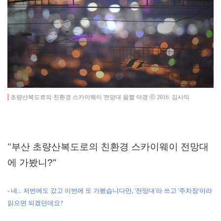
초량산복도로의 친환경 스카이웨이 전망대 움짤 야경 ⓒ 2016. 김사익
"
부산 초량산복도로의 친환경 스카이웨이 전망대
에 가봤니?"
- 네... 저번에도 갔고 이번에 또 가봤습니다만, '전망대'라 쓰고 '주차장'이라
읽으면 되겠던데요?