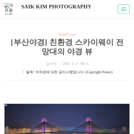
SAIK KIM PHOTOGRAPHY
NightScape
[부산야경] 친환경 스카이웨이 전
망대의 야경 뷰
김사익
2016. 4. 27. 08:15
！
필독! 저작권에 대한 공지사항입니다. (Copyright Notice)
#부산야경 #산복도로 #부산항대교 #친환경_스카이워크_전망
대 #움짤