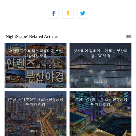
'NightScape' Related Articles
more
어안렌즈로 바라본 아름다운 부산
빗소리에 멍하게 보게되는 부산야
야경사진 모음
경 - BGM 有
2016.05.04
2016.04.28
[부산야경] 부산항대교와 문현금융
[부산야경] BIFC가 있는 문현금융
단지의 야경
단지의 야경
2016.04.25
2016.04.22