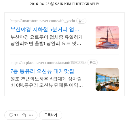
2016. 04. 25
ⓒ SAIK KIM PHOTOGRAPHY
https://smartstore.naver.com/with_yacht
광고
부산야경 지하철 5분거리 업계
유일 광안리해변 출발!
부산야경 요트투어 업체중 유일하게
광안리해변 출발! 광안리 요트-맛집-
카페, 감성데이트 끝판왕 코스! 광안
리에 다 있어요!
https://m.place.naver.com/restaurant/19803295
광고
7층 통유리 오션뷰 대게맛집
원조 25년의노하우 A급대게 상차림
비 0원,통유리 오션뷰 단체룸 예약시
대게라면! 대게, 킹크랩, 랍스터 전
문, 넓은 주차장과 광안리 가장 넓은
매장 단체석 완비!
17
구독하기