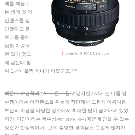
매를 해놓고
는
생애 첫
어
안렌즈를 장
만했다고 블
로그를 통해
엄청
자랑하
Tokina AT-X 107 DX Fish Eye
던 일이 엊그
제 같은데 벌
써 1년이 훌쩍 지나가 버렸군요. ^^
해운대 야경학과
도 나온 자칭
야경사진가에게는 나름 필
(?)
수템이라는 어안렌즈를 뒤늦게 장만해서 그런지 아름다운
부산의 야경을 다양한 장소에서 최대한 많이 담아내려 했었
지만,
어안이라는 특수성
때문에
담을 수 있는
(특히 엄청난 왜곡)
장소가 한정되어서 1년여 촬영한 결과물은 그렇게 많지가