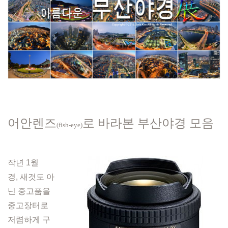
어안렌즈
로 바라본 부산야경 모음
(fish-eye)
작년 1월
경,
새것도 아
닌 중고품을
중고장터로
저렴하게 구