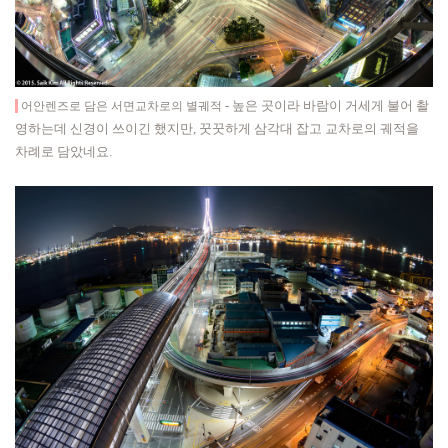
-
높은 곳이라 바람이 거세게 불어 촬
어안렌즈로 담은 서면교차로의 별궤적
영하는데 신경이 쓰이긴 했지만, 꿋꿋하게 삼각대 잡고 교차로의 궤적을
차례로 담았네요.