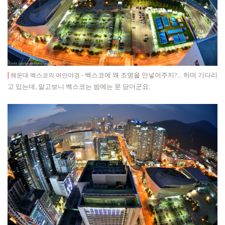
- 벡스코에 왜 조명을 안넣어주지?... 하며 기다리
해운대 벡스코
의 어안야경
고 있는데, 알고보니 벡스코는 밤에는 문 닫더군요.