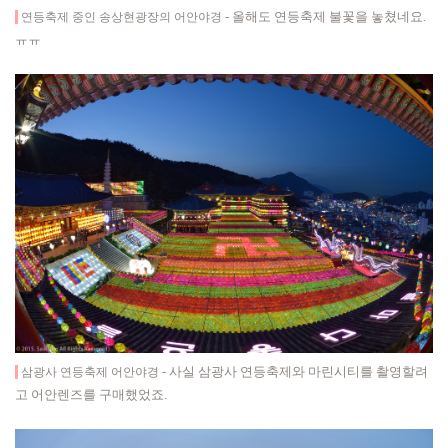
-
올해도 연등축제 불꽃을 놓쳤네요.
연등축제 중인 송상현광장의 어안야경
ㅠㅠ
-
사실 삼광사 연등축제와 마린시티를 촬영할려
삼광사 연등축제 어안야경
고 어안렌즈를 구매했었죠.