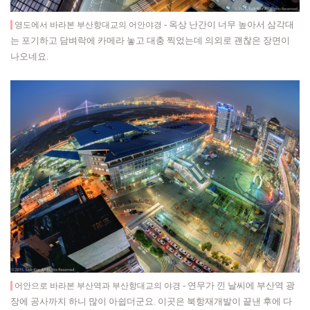
- 옥상 난간이 너무 높아서
삼각대
영도에서 바라본 부산항대교의 어안야경
는 포기하고 담벼락에 카메라 놓고 대충 찍었는데 의외로 괜찮은 장면이
나오네요.
-
연무가 낀 날씨에 부산역 광
어안으로 바라본 부산역과 부산항대교의 야경
장에 공사까지 하니 많이 아쉽더군요. 이곳은 북항재개발이 끝낸 후에 다