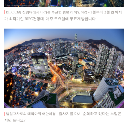
-
1월부터 2월 초까지
BIFC 63층 전망대에서 바라본 부산항 방면의 어안야경
가 최적기인 BIFC전망대
. 매주 토요일에 무료개방합니다.
- 출사지를 다시 순회하고 있다는 느낌은
범일교차로의 매직아워 어안야경
저만 드나요?