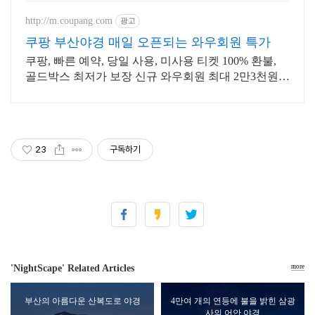
문, 넓은 주차장과 광안리 가장 넓은
매장 단체석 완비!
http://m.coupang.com
광고
쿠팡 부산야경 매일 오픈되는 와우회원 특가
쿠팡, 빠른 예약, 당일 사용, 미사용 티켓 100% 환불,
골드박스 최저가 보장 신규 와우회원 최대 2만3천원
쿠폰팩+5% 추가적립 혜택! 여행도 이제 쿠팡에서!
23
구독하기
'NightScape' Related Articles
more
부산의 아름다운 산복도로 야경
4만여 개의 연등에 불을 밝힌 삼광
사의 어안 야경