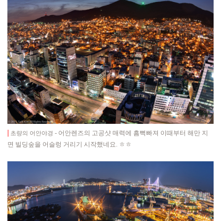
- 어안렌즈의 고공샷 매력에 흠뻑빠져 이때부터 해만 지
초량의 어안야경
면 빌딩숲을 어슬렁 거리기 시작했네요. ㅎㅎ