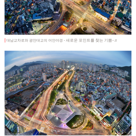
-
새로운 포인트를 찾는 기쁨~♬
대남교차로와 광안대교의 어안야경