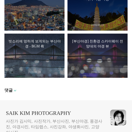
2016.05.18
2016.05.10
빗소리에 멍하게 보게되는 부산야
[부산야경] 친환경 스카이웨이 전
경 - BGM 有
망대의 야경 뷰
2016.04.28
2016.04.27
댓글
SAIK KIM PHOTOGRAPHY
사진가 김사익, 사진작가, 부산사진, 부산야경, 풍경사
진, 야경사진, 타임랩스, 사진강좌, 야생화사진, 고양