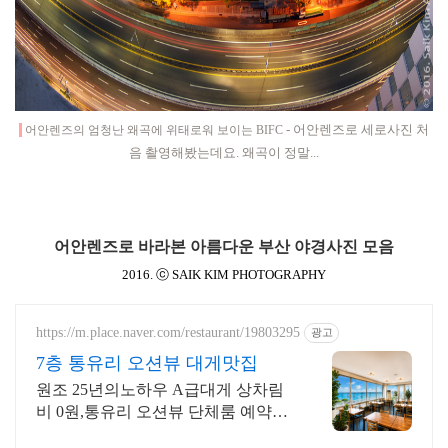
- 어안렌즈로 세로사진 처
어안렌즈의 엄청난 왜곡에 위태로워 보이는 BIFC
음 촬영해봤는데요. 왜곡이 정말...
어안렌즈로 바라본 아름다운 부산 야경사진 모음
2016. ⓒ SAIK KIM PHOTOGRAPHY
https://m.place.naver.com/restaurant/19803295
광고
7층 통유리 오션뷰 대게맛집
원조 25년의노하우 A급대게 상차림
비 0원,통유리 오션뷰 단체룸 예약시
대게라면! 대게, 킹크랩, 랍스터 전