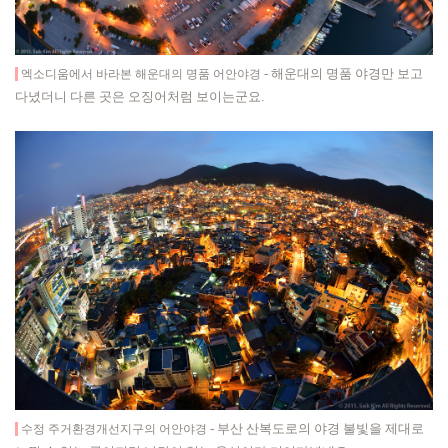
-
해운대의 명품 야경만 보고
엑소디움에서 바라본 해운대의 명품 어안야경
다녔더니 다른 곳은 오징어처럼 보이는군요.
- 부산 산복도로의 야경 불빛을 제대로
수정 주거환경개선지구의 어안야경