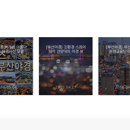
로 바라본 아름다
[부산야경] 친환경 스카이
[부산야경] 부
산 야경사진 모음
웨이 전망대의 야경 뷰
문현금융단지
16.05.04
2016.04.27
2016.04