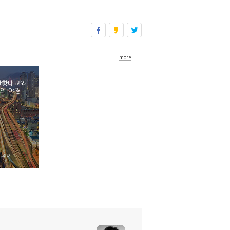
more
산항대교와
의 야경
.25