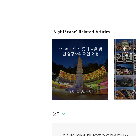
'NightScape' Related Articles
4만여 개의 연등에 불을 밝
어안렌즈
힌 삼광사의 어안 야경
운 부
2016.05.10
20
댓글