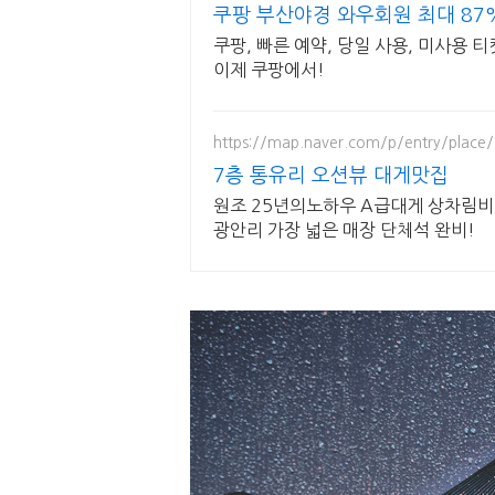
쿠팡 부산야경 와우회원 최대 87
쿠팡, 빠른 예약, 당일 사용, 미사용 
이제 쿠팡에서!
https://map.naver.com/p/entry/place
7층 통유리 오션뷰 대게맛집
원조 25년의노하우 A급대게 상차림비 
광안리 가장 넓은 매장 단체석 완비!
#부산야경 #감성사진 #비풍경 #빗소리 #