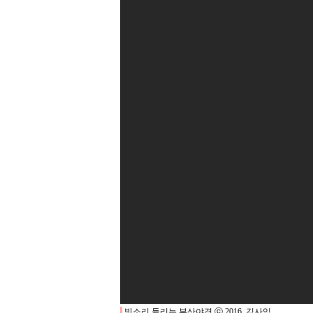
빗소리 들리는 부산야경 ⓒ 2016. 김사익