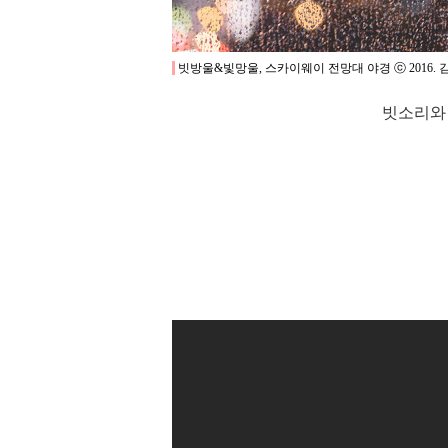
빗방울&빛망울, 스카이웨이 전망대 야경 ⓒ 2016. 
빗소리와 