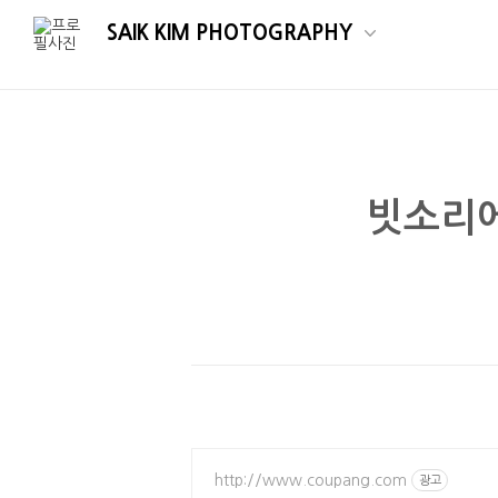
SAIK KIM PHOTOGRAPHY
빗소리에
http://www.coupang.com
광고