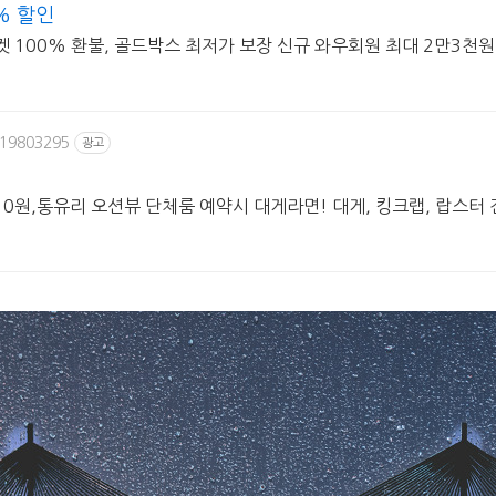
% 할인
티켓 100% 환불, 골드박스 최저가 보장 신규 와우회원 최대 2만3천
/19803295
광고
0원,통유리 오션뷰 단체룸 예약시 대게라면! 대게, 킹크랩, 랍스터 
부산항대교