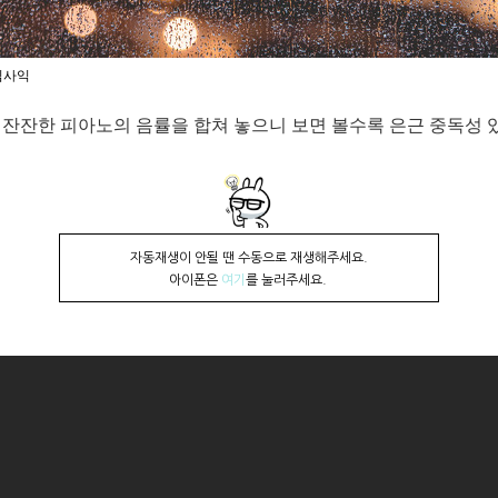
김사익
잔잔한 피아노의 음률을 합쳐 놓으니 보면 볼수록 은근 중독성 
자동재생이 안될 땐 수동으로 재생해주세요.
아이폰은
여기
를 눌러주세요.