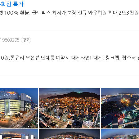
우회원 특가
티켓 100% 환불, 골드박스 최저가 보장 신규 와우회원 최대 2만3천
/19803295
광고
0원,통유리 오션뷰 단체룸 예약시 대게라면! 대게, 킹크랩, 랍스터 