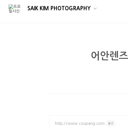
SAIK KIM PHOTOGRAPHY
어안렌즈
http://www.coupang.com
광고