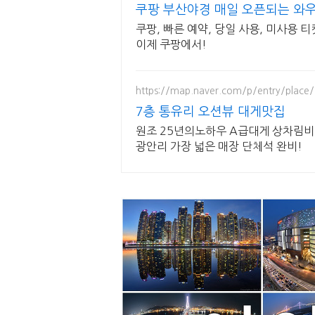
쿠팡 부산야경 매일 오픈되는 와
쿠팡, 빠른 예약, 당일 사용, 미사용 
이제 쿠팡에서!
https://map.naver.com/p/entry/place
7층 통유리 오션뷰 대게맛집
원조 25년의노하우 A급대게 상차림비 
광안리 가장 넓은 매장 단체석 완비!
#부산야경 #어안렌즈 #야경사진모음