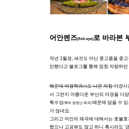
어안렌즈
로 바라본 
(fish-eye)
작년 1월경,
새것도 아닌 중고품을 중
만했다고 블로그를 통해 엄청
자랑하던 
해운대 야경학과
도 나온 자칭
야경사
(?)
서 그런지 아름다운 부산의 야경을 다양
특수성
때문에
담을 수 있
(특히 엄청난 왜곡)
가 않네요.
그리고 어안의 왜곡에 대해서는 호불호
했으나 고공뷰도 많고 하니
혹시라도 '