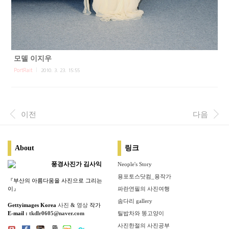
모델 이지우
PortRait
2010. 3. 23. 15:55
이전
다음
About
링크
풍경사진가 김사익
Neople's Story
용포토스닷컴_용작가
『부산의 아름다움을 사진으로 그리는
이』
파란연필의 사진여행
솜다리 gallery
Gettyimages Korea
사진
&
영상
작가
E-mail :
tkdlr0605@naver.com
틸밥차와 똥고양이
사진한절의 사진공부