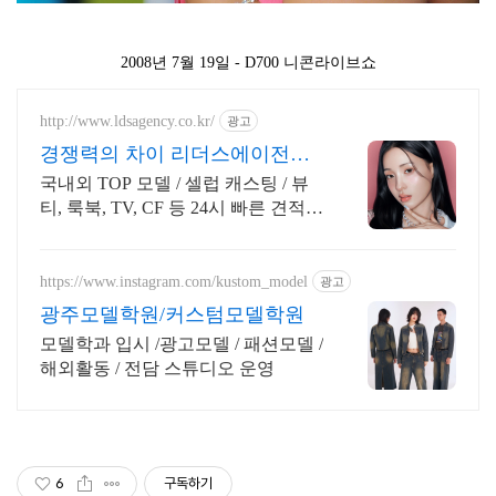
2008년 7월 19일 - D700 니콘라이브쇼
http://www.ldsagency.co.kr/
광고
경쟁력의 차이 리더스에이전시
2026 모델리스트 무상제공
국내외 TOP 모델 / 셀럽 캐스팅 / 뷰
티, 룩북, TV, CF 등 24시 빠른 견적
상담
https://www.instagram.com/kustom_model
광고
광주모델학원/커스텀모델학원
모델학과 입시 /광고모델 / 패션모델 /
해외활동 / 전담 스튜디오 운영
6
구독하기