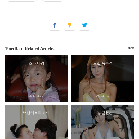
'PortRait' Related Articles
more
조카 나경
모델 송주경
2011.11.25
2011.11.17
백년해로하소서.
모델 김현진