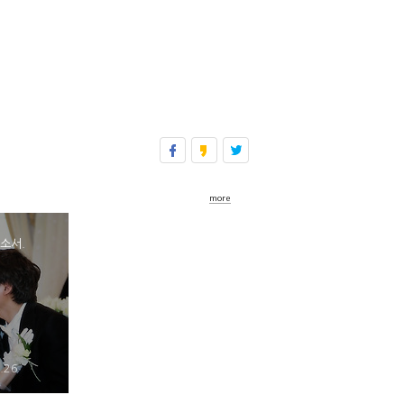
more
소서.
.26