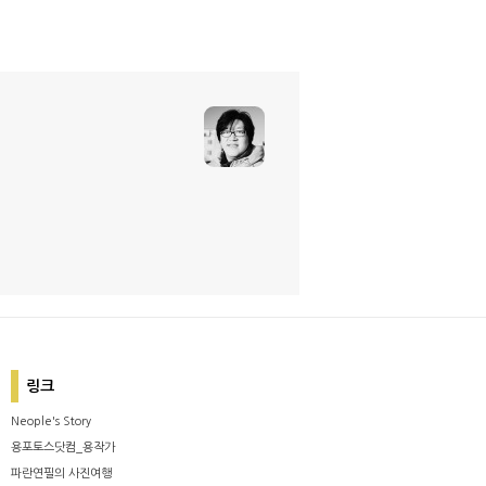
링크
Neople's Story
용포토스닷컴_용작가
파란연필의 사진여행