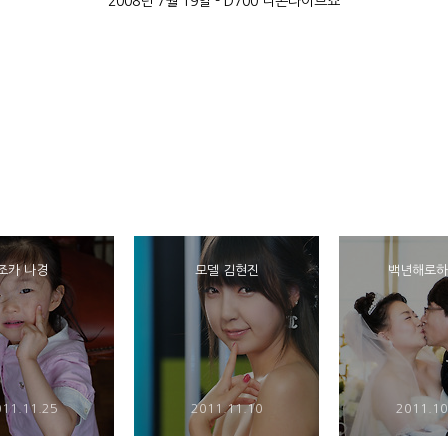
2008년 7월 19일 - D700 니콘라이브쇼
조카 나경
모델 김현진
백년해로하
11.11.25
2011.11.10
2011.10