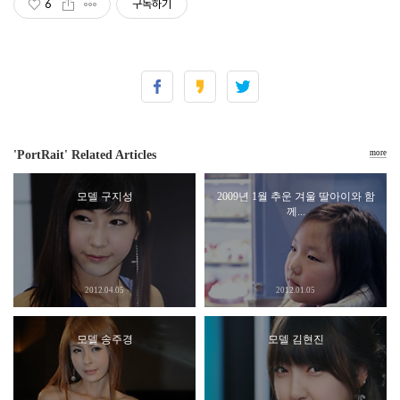
6
구독하기
'PortRait' Related Articles
more
모델 구지성
2009년 1월 추운 겨울 딸아이와 함
께...
2012.04.05
2012.01.05
모델 송주경
모델 김현진