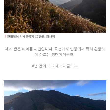
간월재의 억새군락지 ⓒ 2018. 김사익
제가 뽑은 타이틀 사진입니다. 곡선애자 입장에서 특히 환장하
게 만드는 장면이더군요.
8년 전에도 그리고 지금도....