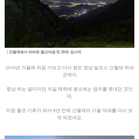
간월재에서 바라본 울산야경
ⓒ 2018. 김사익
2010년 가을에 처음 가보고 다시 찾은 영남 알프스 간월재 억새
군락지
항상 하는 말이지만 저질 체력에 평소에는 엄두를 못내던 곳인
데,
마침 좋은 기회가 와서 8년 만에 간월재의 가을 억새를 다시 보
게 되었네요.