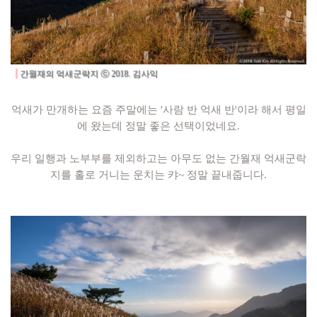
간월재의 억새군락지
ⓒ 2018. 김사익
억새가 만개하는 요즘 주말에는 '사람 반 억새 반'이라 해서 평일
에 왔는데 정말 좋은 선택이었네요.
우리 일행과 노부부를 제외하고는 아무도 없는 간월재 억새군락
지를 홀로 거니는 운치는 캬~ 정말 끝내줍니다.