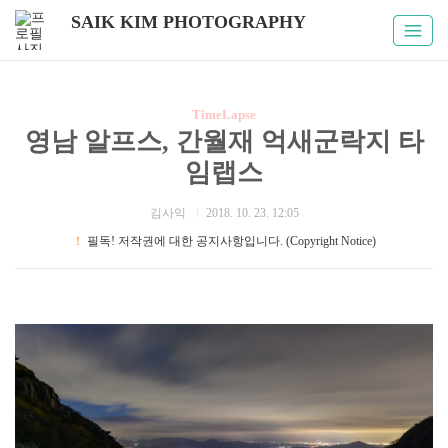
SAIK KIM PHOTOGRAPHY
TimeLapse
영남 알프스, 간월재 억새군락지 타
임랩스
김사익
2018. 10. 23. 12:05
！
필독! 저작권에 대한 공지사항입니다. (Copyright Notice)
국내여행, 타임랩스,가을사진, 간월재, 억새군락지, 영남알프스