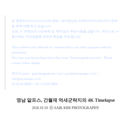
위 콘텐츠(이미지,비디오)의 판매 / 라이센싱은 ㈜게티이미지코리아가 판매
및 위탁 대행 하고 있습니다.
또한, 이 콘텐츠의 사전허락 및 계약 없이 무단사용을 금합니다. 무단으로 사
용시에는 저작권법에 의하여 책임을 지게 됩니다
This content is not allowed for commercial or any other purposes without
permission.
You may search/purchase these clips from 'Gettyimageskorea.com' . Please
contact below details.
문의/Contact : gettyimageskorea.com / gcp@gettyimages.co.kr /
cs@gettyimages.co.kr
02-6220-8800 / +82 2 6220 8800
영남 알프스, 간월재 억새군락지의
4K Timelapse
ⓒ SAIK KIM PHOTOGRAPHY
2018.10.19.