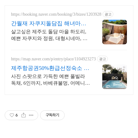
https://booking.naver.com/booking/3/bizes/1203928
광고
간월재 자쿠지돌담집 해녀마을
하도리 제주돌담집
살고싶은 제주도 돌담 마을 하도리,
예쁜 자쿠지와 정원, 대형시네마, 바
닷가 마을 제주만의 감성을 그대로
느낄 수 있는 농가주택 돌담숙소
https://map.naver.com/p/entry/place/1104923273
광고
제주항공권50%환급선정숙소 대
문을 여는 순간 예쁨 가득
사진 스팟으로 가득한 예쁜 풀빌라
독채, 6인까지, 바베큐불멍, 어메니티
까지 완벽 감귤로 유명한 제주도 남
원, 새로오픈한 신상 풀빌라, 5성호텔
급 시설 인테리어
6
구독하기