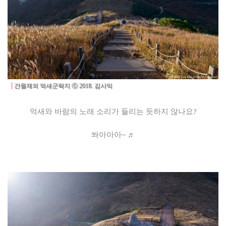
간월재의 억새군락지 ⓒ 2018. 김사익
억새와 바람의 노래 소리가 들리는 듯하지 않나요?
쏴아아아~ ♬