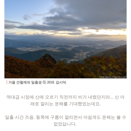
가을 간월재의 일출
경
ⓒ 2018. 김사익
역대급 시정에 산에 오르기 직전까지 비가 내렸던지라... 산 아
래로 깔리는 운해를 기대했었는데요.
일출 시간 즈음. 동쪽에 구름이 깔리면서 아쉽게도 운해는 볼 수
없었답니다.