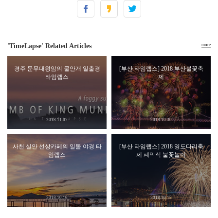
'TimeLapse' Related Articles
more
경주 문무대왕암의 물안개 일출경
[부산 타임랩스] 2018 부산불꽃축
타임랩스
제
2018.11.07
2018.10.30
사천 실안 선상카페의 일몰 야경 타
[부산 타임랩스] 2018 영도다리축
임랩스
제 폐막식 불꽃놀이
2018.10.16
2018.10.15