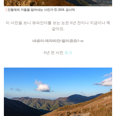
간월재의 가을을 담아내는 사진가
ⓒ 2018. 김사익
이 사진을 보니 뷰파인더를 보는 눈은 8년 전이나 지금이나 똑
같아요.
내공이 제자리란 말이겠죠? ㅠ
8년 전 사진
링크