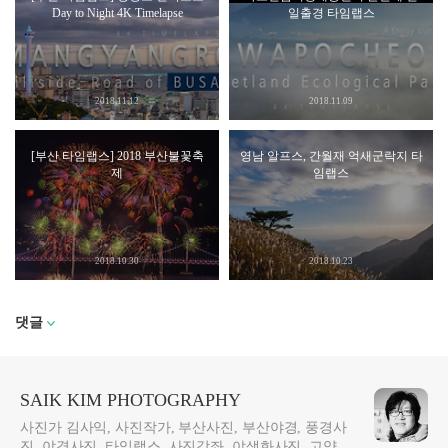
Day to Night 4K Timelapse
일출경 타임랩스
2018.11.12
2018.11.09
[부산 타임랩스] 2018 부산불꽃축
영남 알프스, 간월재 억새군락지 타
제
임랩스
2018.10.30
2018.10.23
댓글
SAIK KIM PHOTOGRAPHY
사진가 김사익, 사진작가, 부산사진, 부산야경, 풍경사
진, 야경사진, 타임랩스, 사진강좌, 야생화사진, 고양