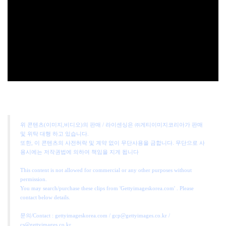
위 콘텐츠(이미지,비디오)의 판매 / 라이센싱은 ㈜게티이미지코리아가 판매
및 위탁 대행 하고 있습니다.
또한, 이 콘텐츠의 사전허락 및 계약 없이 무단사용을 금합니다. 무단으로 사
용시에는 저작권법에 의하여 책임을 지게 됩니다
This content is not allowed for commercial or any other purposes without
permission.
You may search/purchase these clips from 'Gettyimageskorea.com' . Please
contact below details.
문의/Contact : gettyimageskorea.com / gcp@gettyimages.co.kr /
cs@gettyimages.co.kr