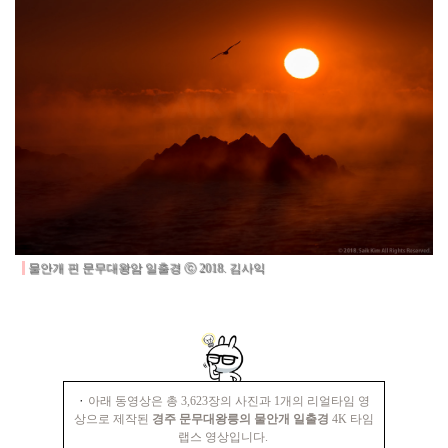
물안개 핀 문무대왕암 일출경
ⓒ 2018. 김사익
·
아래 동영상은 총 3,623장의 사진과 1개의 리얼타임 영
상으로 제작된
경주
문무대왕릉의 물안개 일출경
4K 타임
랩스 영상입니다.