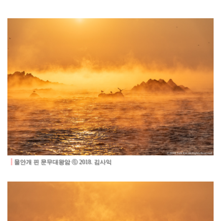
물안개 핀 문무대왕암
ⓒ 2018. 김사익