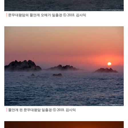
문무대왕암의 물안개 오메가 일출경
ⓒ 2018. 김사익
물안개 핀 문무대왕암 일출경
ⓒ 2018. 김사익