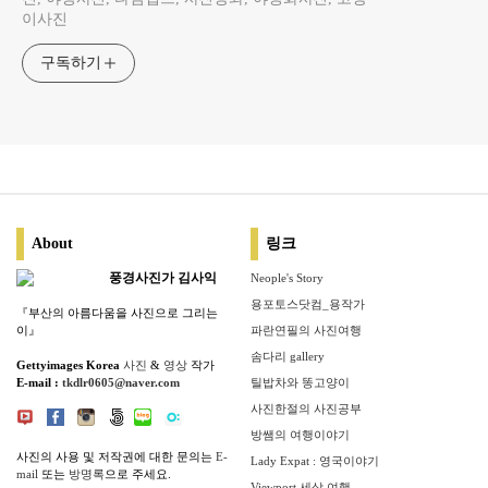
이사진
구독하기
About
링크
풍경사진가 김사익
Neople's Story
용포토스닷컴_용작가
『부산의 아름다움을 사진으로 그리는
이』
파란연필의 사진여행
솜다리 gallery
Gettyimages Korea
사진
&
영상
작가
E-mail :
tkdlr0605@naver.com
틸밥차와 똥고양이
사진한절의 사진공부
방쌤의 여행이야기
사진의 사용 및 저작권에 대한 문의는
E-
Lady Expat : 영국이야기
mail
또는
방명록
으로 주세요.
Viewport 세상 여행