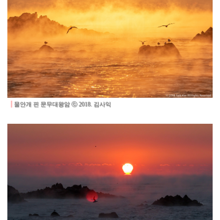
물안개 핀 문무대왕암
ⓒ 2018. 김사익