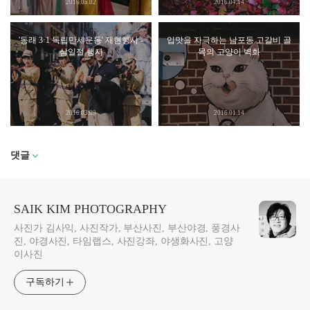
2016.05.02
2016.04.14
'동래 3·1 독립만세운동' 재현행사 -
입맛을 자극하는 남포동 고갈비 골
삼일절 행사
목의 고양이 벽화
2016.03.03
2016.01.14
댓글
SAIK KIM PHOTOGRAPHY
사진가 김사익, 사진작가, 부산사진, 부산야경, 풍경사
진, 야경사진, 타임랩스, 사진강좌, 야생화사진, 고양
이사진
구독하기