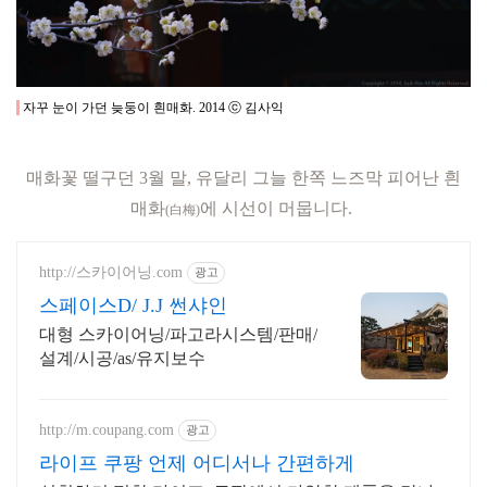
자꾸 눈이 가던
늦둥이 흰매화
.
2014
ⓒ 김사익
매화꽃 떨구던 3월 말, 유달리 그늘 한쪽 느즈막 피어난 흰
매화
에 시선이 머뭅니다.
(白梅
)
http://스카이어닝.com
광고
스페이스D/ J.J 썬샤인
대형 스카이어닝/파고라시스템/판매/
설계/시공/as/유지보수
http://m.coupang.com
광고
라이프 쿠팡 언제 어디서나 간편하게