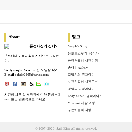
About
링크
풍경사진가 김사익
Neople's Story
용포토스닷컴_용작가
『부산의 아름다움을 사진으로 그리는
이』
파란연필의 사진여행
솜다리 gallery
Gettyimages Korea
사진
&
영상
작가
E-mail :
tkdlr0605@naver.com
틸밥차와 똥고양이
사진한절의 사진공부
방쌤의 여행이야기
사진의 사용 및 저작권에 대한 문의는
E-
Lady Expat : 영국이야기
mail
또는
방명록
으로 주세요.
Viewport 세상 여행
푸른하늘의 사랑
© 2007~2020.
Saik Kim
, All rights reserved.