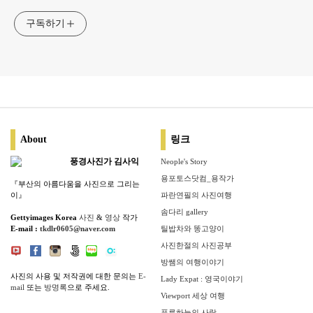
구독하기
About
링크
풍경사진가 김사익
Neople's Story
용포토스닷컴_용작가
『부산의 아름다움을 사진으로 그리는
이』
파란연필의 사진여행
솜다리 gallery
Gettyimages Korea
사진
&
영상
작가
E-mail :
tkdlr0605@naver.com
틸밥차와 똥고양이
사진한절의 사진공부
방쌤의 여행이야기
사진의 사용 및 저작권에 대한 문의는
E-
Lady Expat : 영국이야기
mail
또는
방명록
으로 주세요.
Viewport 세상 여행
푸른하늘의 사랑