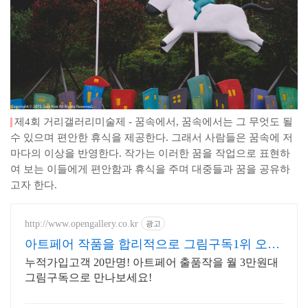
제4회 거리갤러리미술제 - 꿈속에서, 꿈속에서는 그 무엇도 될
수 있으며 편안한 휴식을 제공한다. 그래서 사람들은 꿈속에 저
마다의 이상을 반영한다. 작가는 이러한 꿈을 작업으로 표현하
여 보는 이들에게 편안함과 휴식을 주며 대중들과 꿈을 공유하
고자 한다.
http://www.opengallery.co.kr
광고
아트페어 작품을 합리적으로 그림구독1위 오픈
갤러리에서!
누적가입고객 20만명! 아트페어 출품작을 월 3만원대
그림구독으로 만나보세요!