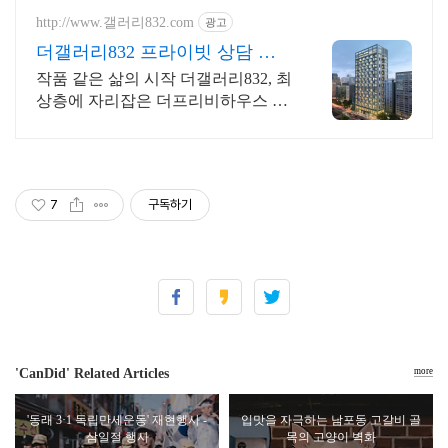
http://www.갤러리832.com
광고
더갤러리832 프라이빗 상담 투
어 및 상담 예약 진행중!
작품 같은 삶의 시작 더갤러리832, 최
상층에 자리잡은 더프리비하우스 멤
버스 클럽
7
구독하기
'CanDid' Related Articles
more
'동래 3·1 독립만세운동' 재현행사 -
입맛을 자극하는 남포동 고갈비 골
삼일절 행사
목의 고양이 벽화