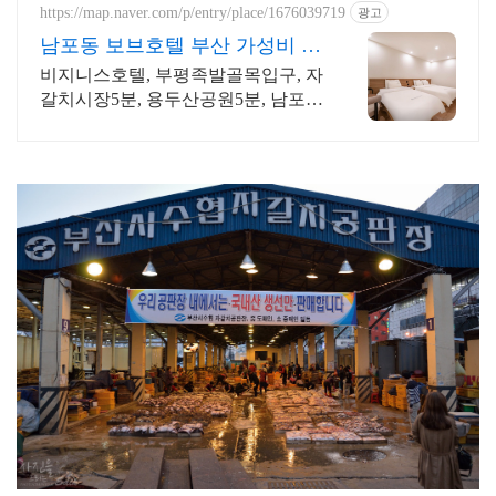
https://map.naver.com/p/entry/place/1676039719
광고
남포동 보브호텔 부산 가성비 숙
소는 여기!
비지니스호텔, 부평족발골목입구, 자
갈치시장5분, 용두산공원5분, 남포동
가성비호텔