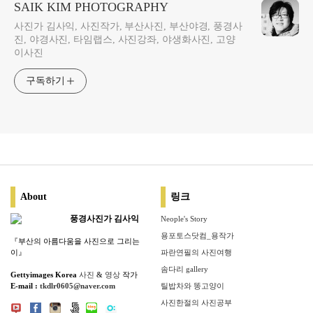
SAIK KIM PHOTOGRAPHY
사진가 김사익, 사진작가, 부산사진, 부산야경, 풍경사
진, 야경사진, 타임랩스, 사진강좌, 야생화사진, 고양
이사진
구독하기
About
링크
풍경사진가 김사익
Neople's Story
용포토스닷컴_용작가
『부산의 아름다움을 사진으로 그리는
이』
파란연필의 사진여행
솜다리 gallery
Gettyimages Korea
사진
&
영상
작가
E-mail :
tkdlr0605@naver.com
틸밥차와 똥고양이
사진한절의 사진공부