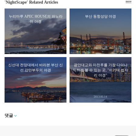
'NightScape' Related Articles
more
누리마루 APEC HOUSE의 파노라
부산 동항성당 야경
마 야경
2013.07.17
2013.05.21
신선대 전망대에서 바라본 부산 신
광안대교와 마천루를 가장 다이나
선,감만부두의 야경
믹하게 볼 수 있는 곳, "이기대 섭자
리 야경"
2013.05.15
2013.05.14
댓글