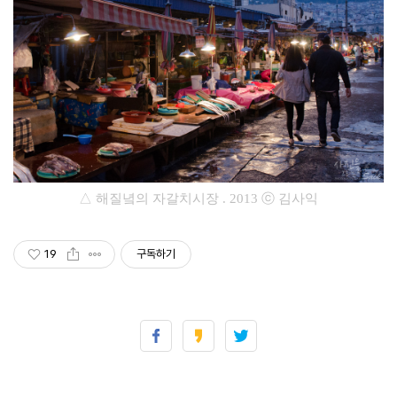
△ 해질녘의 자갈치시장
.
2013
ⓒ 김사익
19
구독하기