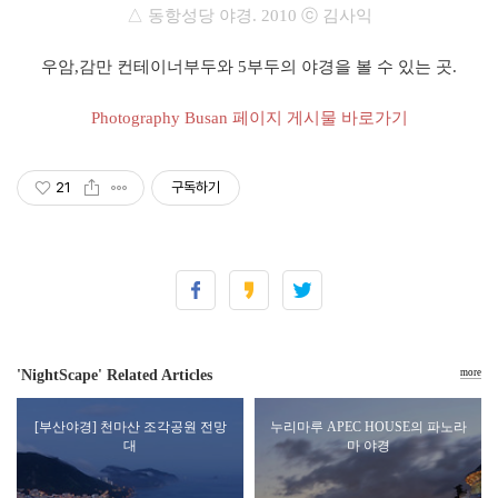
△ 동항성당 야경
.
2010
ⓒ 김사익
우암,감만 컨테이너부두와 5부두의 야경을 볼 수 있는 곳.
Photography Busan 페이지 게시물 바로가기
21
구독하기
'NightScape' Related Articles
more
[부산야경] 천마산 조각공원 전망
누리마루 APEC HOUSE의 파노라
대
마 야경