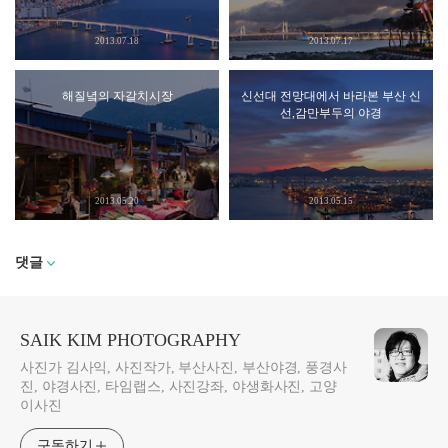
2013.07.18
2013.07.17
해질녘의 자갈치시장
신선대 전망대에서 바라본 부산 신
선,감만부두의 야경
2013.05.20
2013.05.15
댓글
SAIK KIM PHOTOGRAPHY
사진가 김사익, 사진작가, 부산사진, 부산야경, 풍경사
진, 야경사진, 타임랩스, 사진강좌, 야생화사진, 고양
이사진
구독하기