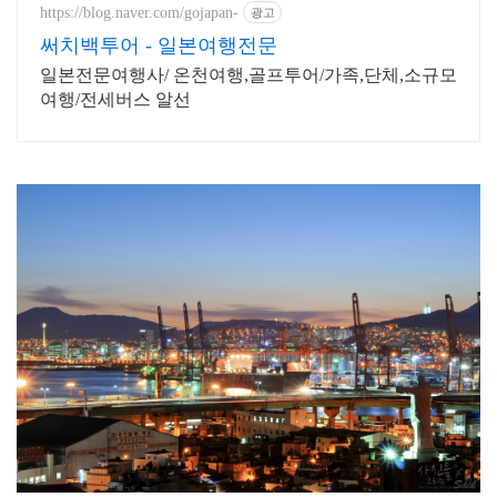
https://blog.naver.com/gojapan-
광고
써치백투어 - 일본여행전문
일본전문여행사/ 온천여행,골프투어/가족,단체,소규모
여행/전세버스 알선