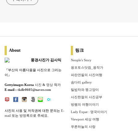
About
링크
풍경사진가 김사익
Neople's Story
용포토스닷컴_용작가
『부산의 아름다움을 사진으로 그리는
이』
파란연필의 사진여행
솜다리 gallery
Gettyimages Korea
사진
&
영상
작가
E-mail :
tkdlr0605@naver.com
틸밥차와 똥고양이
사진한절의 사진공부
방쌤의 여행이야기
사진의 사용 및 저작권에 대한 문의는
E-
Lady Expat : 영국이야기
mail
또는
방명록
으로 주세요.
Viewport 세상 여행
푸른하늘의 사랑