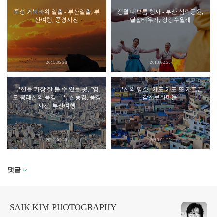
죽성 거북바위 일출 - 부산일출, 부
정월 대보름 행사 - 부산 삼락공원,
산여행, 풍경사진
달집태우기, 강강수월래
2013.02.28
2013.02.25
부산을 가장 잘 볼 수 있는 곳, "영
부산의 명소, '가도 가도 또 가고픈
도 봉래산의 풍경" - 부산풍경, 풍경
감천문화마을'
사진, 부산여행
2013.02.20
2013.01.25
댓글
SAIK KIM PHOTOGRAPHY