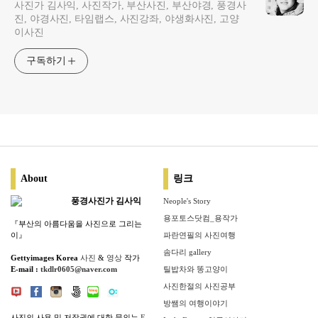
사진가 김사익, 사진작가, 부산사진, 부산야경, 풍경사
진, 야경사진, 타임랩스, 사진강좌, 야생화사진, 고양
이사진
구독하기
About
링크
풍경사진가 김사익
Neople's Story
용포토스닷컴_용작가
『부산의 아름다움을 사진으로 그리는
이』
파란연필의 사진여행
솜다리 gallery
Gettyimages Korea
사진
&
영상
작가
E-mail :
tkdlr0605@naver.com
틸밥차와 똥고양이
사진한절의 사진공부
방쌤의 여행이야기
사진의 사용 및 저작권에 대한 문의는
E-