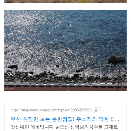
https://map.naver.com/p/entry/place/2095432992
광고
부산 신점만 보는 용한점집! 주소지의 막힌곳
봐드립니다
갓신내린 애동입니다 높으신 신령님의공수를 그대로