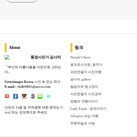
About
링크
풍경사진가 김사익
Neople's Story
용포토스닷컴_용작가
『부산의 아름다움을 사진으로 그리는
이』
파란연필의 사진여행
솜다리 gallery
Gettyimages Korea
사진
&
영상
작가
E-mail :
tkdlr0605@naver.com
틸밥차와 똥고양이
사진한절의 사진공부
방쌤의 여행이야기
사진의 사용 및 저작권에 대한 문의는
E-
Lady Expat : 영국이야기
mail
또는
방명록
으로 주세요.
Viewport 세상 여행
푸른하늘의 사랑