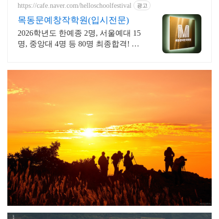
https://cafe.naver.com/helloschoolfestival
광고
목동문예창작학원(입시전문)
2026학년도 한예종 2명, 서울예대 15
명, 중앙대 4명 등 80명 최종합격! 실
기, 특기자, 학생부 종합 등 모든 전형
완벽대비! 서울본원/부산분원/대전
분원