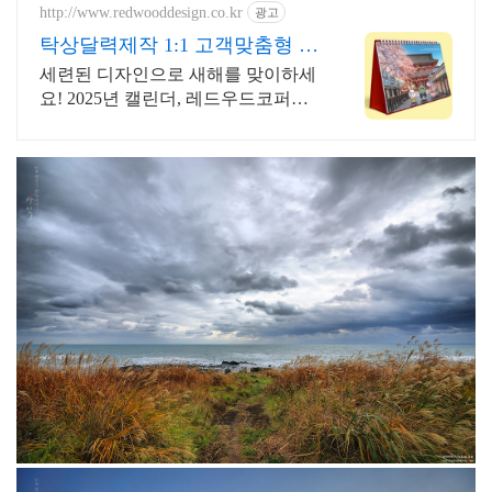
http://www.redwooddesign.co.kr
광고
탁상달력제작 1:1 고객맞춤형 디
자인전문
세련된 디자인으로 새해를 맞이하세
요! 2025년 캘린더, 레드우드코퍼레
이션의 디자인으로 일상에 창의성을
더하세요!