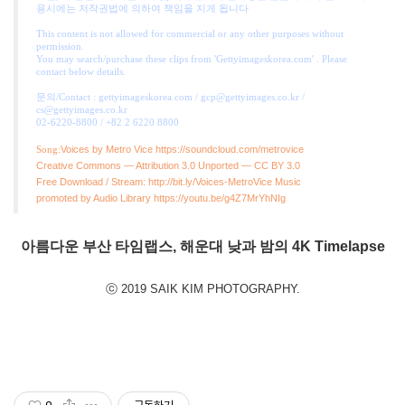
용시에는 저작권법에 의하여 책임을 지게 됩니다
This content is not allowed for commercial or any other purposes without
permission.
You may search/purchase these clips from 'Gettyimageskorea.com' . Please
contact below details.
문의/Contact : gettyimageskorea.com / gcp@gettyimages.co.kr /
cs@gettyimages.co.kr
02-6220-8800 / +82 2 6220 8800
Voices by Metro Vice https://soundcloud.com/metrovice
Song:
Creative Commons — Attribution 3.0 Unported — CC BY 3.0
Free Download / Stream: http://bit.ly/Voices-MetroVice Music
promoted by Audio Library https://youtu.be/g4Z7MrYhNIg
아름다운 부산 타임랩스,
해운대 낮과 밤의
4K Timelapse
ⓒ
2019 SAIK KIM PHOTOGRAPHY
.