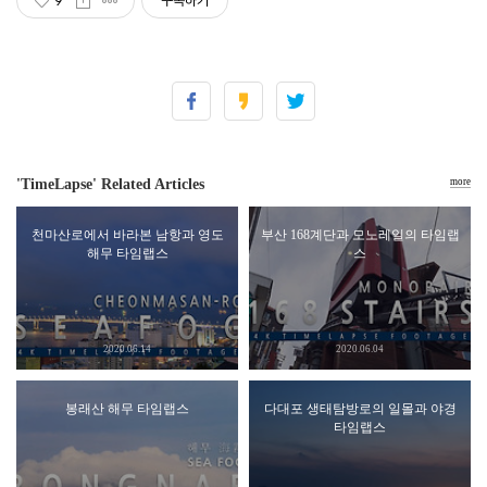
9
구독하기
'TimeLapse' Related Articles
more
천마산로에서 바라본 남항과 영도
부산 168계단과 모노레일의 타임랩
해무 타임랩스
스
2020.06.14
2020.06.04
봉래산 해무 타임랩스
다대포 생태탐방로의 일몰과 야경
타임랩스