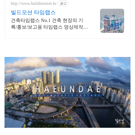
http://www.buildmotion.kr
광고
빌드모션 타임랩스
건축타임랩스 No.1 건축 현장의 기
록/홍보/보고용 타임랩스 영상제작
전문업체
부산야경,해운대야경,타임랩스,부산타임랩스,부산명소,아름다
운부산,4K,UHD,timelapse