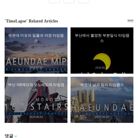
'TimeLapse' Related Articles
more
해운대 미포의 일몰과 야경 타임랩
부산에서 촬영한 부분일식 타임랩
스
스
2020.07.01
2020.06.22
부산 168계단과 모노레일의 타임랩
해운대 낮과 밤의 타임랩스
스
2020.06.04
2019.10.10
댓글