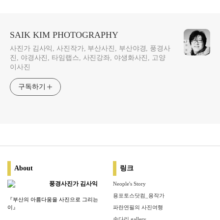
SAIK KIM PHOTOGRAPHY
사진가 김사익, 사진작가, 부산사진, 부산야경, 풍경사
진, 야경사진, 타임랩스, 사진강좌, 야생화사진, 고양
이사진
구독하기
About
링크
풍경사진가 김사익
Neople's Story
용포토스닷컴_용작가
『부산의 아름다움을 사진으로 그리는
이』
파란연필의 사진여행
솜다리 gallery