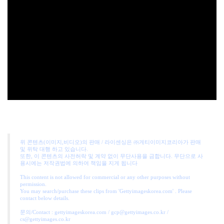
위 콘텐츠(이미지,비디오)의 판매 / 라이센싱은 ㈜게티이미지코리아가 판매
및 위탁 대행 하고 있습니다.
또한, 이 콘텐츠의 사전허락 및 계약 없이 무단사용을 금합니다. 무단으로 사
용시에는 저작권법에 의하여 책임을 지게 됩니다
This content is not allowed for commercial or any other purposes without
permission.
You may search/purchase these clips from 'Gettyimageskorea.com' . Please
contact below details.
문의/Contact : gettyimageskorea.com / gcp@gettyimages.co.kr /
cs@gettyimages.co.kr