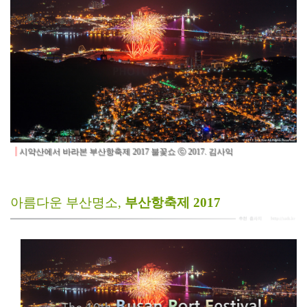
시약산에서 바라본 부산항축제 2017 불꽃쇼 ⓒ 2017. 김사익
아름다운 부산명소,
부산항축제 2017