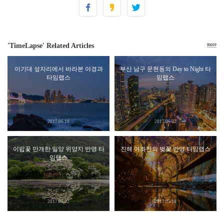
'TimeLapse' Related Articles
more
이기대 섶자리에서 바라본 야경과
부산 남구 문현동의 Day to Night 타
타임랩스
임랩스
2017.06.10
2017.06.02
이팝꽃 만개한 밀양 위양지 반영 타
진해 여좌천의 벚꽃 반영 타임랩스
임랩스
2017.05.22
2017.05.18