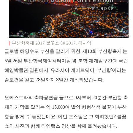
부산항축제 2017 불꽃쇼 ⓒ 2017. 김사익
글로벌 해양수도 부산을 알리기 위한 '제10회 부산항축제'는
5월 26일
부산항국제여객터미널 옆 북항 재개발구간과 국립
해양박물관 일원에서 '유라시아 게이트웨이, 부산항'이라는
슬로건을 걸고 28일까지 3일간 개최되었습니다.
오케스트라의 축하공연을 끝으로 9시부터
20분간
부산항 축
제의 개막을 알리는
약 15,000여 발의 형형색색 불꽃이 부산
항을 밝게 수 놓았는데요. 이번 포스팅은 그 화려했던? 불꽃
쇼의 사진과 함께 타임랩스 영상을 함께 올려봤습니다.