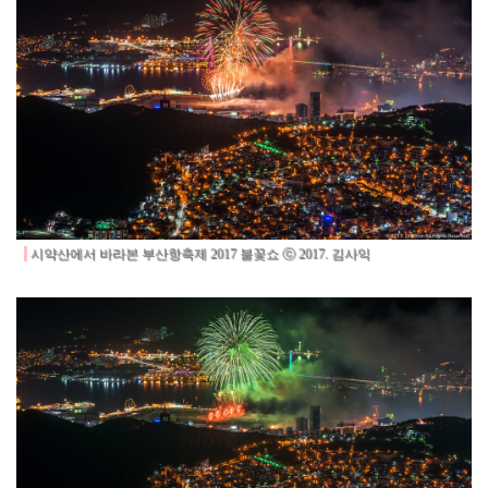
시약산에서 바라본 부산항축제 2017 불꽃쇼 ⓒ 2017. 김사익