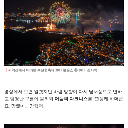
시약산에서 바라본 부산항축제 2017 불꽃쇼 ⓒ 2017. 김사익
영상에서 보면 알겠지만 바람 방향이 다시 남서풍으로 변하
고 엄청난 구름이 몰려와
어둠의 다크니스
를 연상케 하더군
요.
망했네... 망했어.