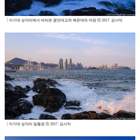
이기대 섶자리에서 바라본 광안대교와 해운대의 야경 ⓒ 2017. 김사익
이기대 섶자리 일몰경 ⓒ 2017. 김사익