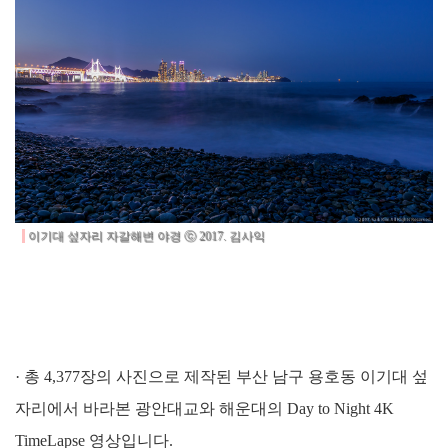
이기대 섶자리 자갈해변 야경 ⓒ 2017. 김사익
· 총 4,377장의 사진으로 제작된 부산 남구 용호동 이기대 섶
자리에서 바라본 광안대교와 해운대의 Day to Night 4K
TimeLapse 영상입니다.