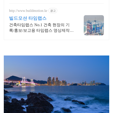
http://www.buildmotion.kr
광고
빌드모션 타임랩스
건축타임랩스 No.1 건축 현장의 기
록/홍보/보고용 타임랩스 영상제작
전문업체
#부산명소 #부산야경 #타임랩스 #용호동 #이기대 #섶자리 #섭
자리