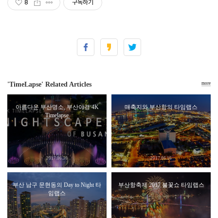
8
구독하기
'TimeLapse' Related Articles
more
아름다운 부산명소, 부산야경 4K
매축지와 부산항의 타임랩스
Timelapse
2017.06.30
2017.06.16
부산 남구 문현동의 Day to Night 타
부산항축제 2017 불꽃쇼 타임랩스
임랩스