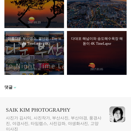
2017.01.23
2017.01.18
아름다운 부산명소, 결산편 - Day to
다대포 해넘이와 송도해수욕장 해
Night TimeLapse (4K)
돋이 4K TimeLapse
2017.01.06
2017.01.05
댓글
SAIK KIM PHOTOGRAPHY
사진가 김사익, 사진작가, 부산사진, 부산야경, 풍경사
진, 야경사진, 타임랩스, 사진강좌, 야생화사진, 고양
이사진