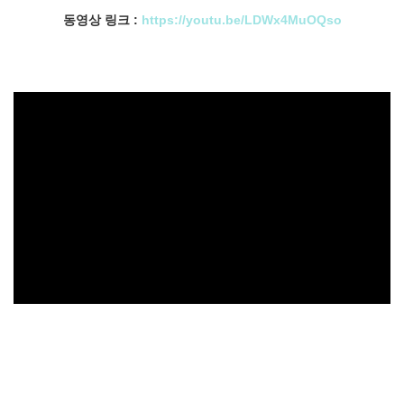
동영상 링크 :
https://youtu.be/LDWx4MuOQso