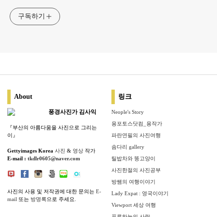
구독하기
About
링크
풍경사진가 김사익
Neople's Story
용포토스닷컴_용작가
『부산의 아름다움을 사진으로 그리는
이』
파란연필의 사진여행
솜다리 gallery
Gettyimages Korea
사진
&
영상
작가
E-mail :
tkdlr0605@naver.com
틸밥차와 똥고양이
사진한절의 사진공부
방쌤의 여행이야기
사진의 사용 및 저작권에 대한 문의는
E-
Lady Expat : 영국이야기
mail
또는
방명록
으로 주세요.
Viewport 세상 여행
푸른하늘의 사랑