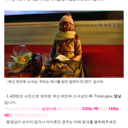
부산 위안부 소녀상, 우리는 역사를 잊지 않았다 ⓒ 2017. 김사익
· 1,420장의 사진으로 제작된
부산 위안부 소녀상의
4K TimeLapse
영상
입니다.
·
YouTube
영상 아래의
설정버튼
(
톱니바퀴)
에서
2160p HD
또는
1440p
HD
를
선택하여 감상하세요.
· 동영상이 보이지 않거나 아이폰인 경우는 아래 링크를 클릭해주세요.