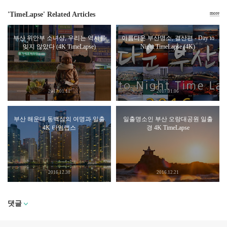
'TimeLapse' Related Articles
more
부산 위안부 소녀상, 우리는 역사를
아름다운 부산명소, 결산편 - Day to
잊지 않았다 (4K TimeLapse)
Night TimeLapse (4K)
2017.01.11
2017.01.06
부산 해운대 동백섬의 여명과 일출
일출명소인 부산 오랑대공원 일출
4K 타임랩스
경 4K TimeLapse
2016.12.30
2016.12.21
댓글