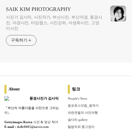
SAIK KIM PHOTOGRAPHY
사진가 김사익, 사진작가, 부산사진, 부산야경, 풍경사
진, 야경사진, 타임랩스, 사진강좌, 야생화사진, 고양
이사진
구독하기
About
링크
풍경사진가 김사익
Neople's Story
용포토스닷컴_용작가
『부산의 아름다움을 사진으로 그리는
이』
파란연필의 사진여행
솜다리 gallery
Gettyimages Korea
사진
&
영상
작가
E-mail :
tkdlr0605@naver.com
틸밥차와 똥고양이