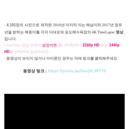
· 4,181장의 사진으로 제작된
2016년 마지막 지는 해넘이와 2017년 정유
년을 밝히는 해돋이를 각각 다대포와 송도해수욕장의
4K TimeLapse
영상
입니다.
·
YouTube
영상 아래의
설정버튼
(
톱니바퀴)
에서
2160p HD
또는
1440p
HD
를
선택하여 감상하세요.
· 동영상이 보이지 않거나 아이폰인 경우는 아래 링크를 클릭해주세요.
동영상 링크 :
https://youtu.be/5avjXL9P7T0