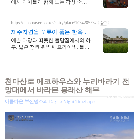
에서 아이들과 함께 노는 감성 숙소,
바베큐시설 제주남쪽 중문 모슬포 여
행에 딱, 가족맞춤 독채숙소, 도보가
능 맛집 편의시설
https://map.naver.com/p/entry/place/1034285532
광고
제주자연을 오롯이 품은 한옥 대
가족형 감성돌집 8인까지
예쁜 마당과 따뜻한 돌담집에서의 하
루, 넓은 정원 완벽한 프라이빗, 돌담
자쿠지 넓고 탁트인 평상 뷰, 감성주
점 스타일 별도 전용 다이닝공간, 침
부산풍경 / 타임랩스 / 봉래산해무 / 천마산로 / 누리바라기 전망
실3, 욕실2,
대
천마산로 에코하우스와 누리바라기 전
망대에서 바라본
봉래산 해무
아름다운 부산명소
의 Day to Night TimeLapse