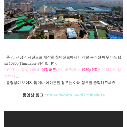
· 총 2,324장의 사진으로 제작한
천마산로에서 바라본 봉래산 해무 타임랩
스
1080p TimeLapse
영상입니다.
·
YouTube
영상 아래의
설정버튼
(
톱니바퀴)
에서
1080p HD
를 선택하여 감
상하세요.
· 동영상이 보이지 않거나 아이폰인 경우는 아래 링크를 클릭해주세요.
동영상 링크 :
https://youtu.be/dBTfJha8qzs