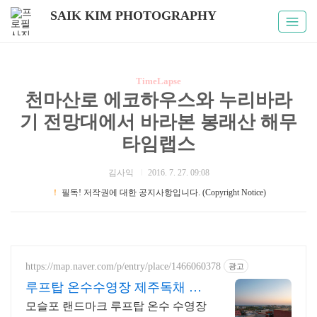
SAIK KIM PHOTOGRAPHY
TimeLapse
천마산로 에코하우스와 누리바라
기 전망대에서 바라본 봉래산 해무
타임랩스
김사익
2016. 7. 27. 09:08
！
필독! 저작권에 대한 공지사항입니다. (Copyright Notice)
https://map.naver.com/p/entry/place/1466060378
광고
루프탑 온수수영장 제주독채 제
주 남쪽 럭셔리 힐링숙소
모슬포 랜드마크 루프탑 온수 수영장