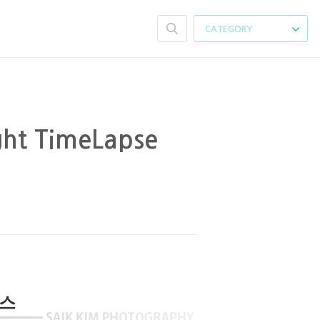
CATEGORY
 TimeLapse
랩스