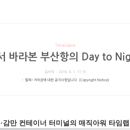
TimeLapse
바라본 부산항의 Day to Night
김사익
2016. 8. 1. 11:15
！
필독! 저작권에 대한 공지사항입니다. (Copyright Notice)
교 /
신선대 컨테이너 터미널 / 감만 컨테이너 터미널
·감만 컨테이너 터미널의 매직아워 타임