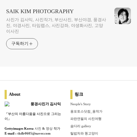
SAIK KIM PHOTOGRAPHY
사진가 김사익, 사진작가, 부산사진, 부산야경, 풍경사
진, 야경사진, 타임랩스, 사진강좌, 야생화사진, 고양
이사진
구독하기
About
링크
풍경사진가 김사익
Neople's Story
용포토스닷컴_용작가
『부산의 아름다움을 사진으로 그리는
이』
파란연필의 사진여행
솜다리 gallery
Gettyimages Korea
사진
&
영상
작가
E-mail :
tkdlr0605@naver.com
틸밥차와 똥고양이