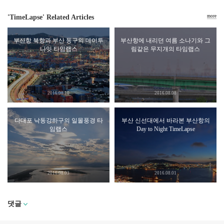
'TimeLapse' Related Articles
more
부산항 북항과 부산 동구의 데이투
부산항에 내리던 여름 소나기와 그
나잇 타임랩스
림같은 무지개의 타임랩스
2016.08.10
2016.08.08
다대포 낙동강하구의 일몰풍경 타
부산 신선대에서 바라본 부산항의
임랩스
Day to Night TimeLapse
2016.08.03
2016.08.01
댓글