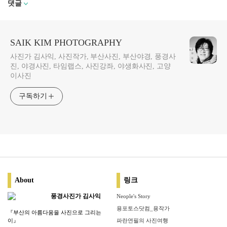
댓글
SAIK KIM PHOTOGRAPHY
사진가 김사익, 사진작가, 부산사진, 부산야경, 풍경사
진, 야경사진, 타임랩스, 사진강좌, 야생화사진, 고양
이사진
구독하기
About
링크
풍경사진가 김사익
Neople's Story
용포토스닷컴_용작가
『부산의 아름다움을 사진으로 그리는
이』
파란연필의 사진여행