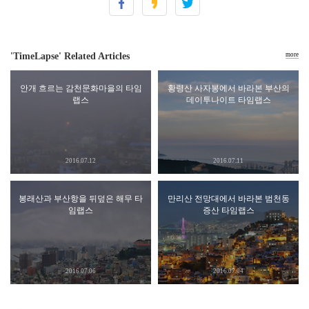
'TimeLapse' Related Articles
more
안개 흐르는 감천문화마을의 타임
황령산 사자봉에서 바라본 부산의
랩스
데이투나이트 타임랩스
2016.07.12
2016.07.11
봉래산과 부산항을 뒤덮은 해무 타
만리산 전망대에서 바라본 범천동
임랩스
증산 타임랩스
2016.07.06
2016.07.04