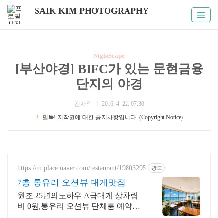
SAIK KIM PHOTOGRAPHY
NightScape
[부산야경] BIFC가 있는 문현금융
단지의 야경
김사익
2016. 4. 22. 07:30
！
필독! 저작권에 대한 공지사항입니다. (Copyright Notice)
https://m.place.naver.com/restaurant/19803295
광고
7층 통유리 오션뷰 대게맛집
원조 25년의노하우 A급대게 상차림
비 0원,통유리 오션뷰 단체룸 예약시
대게라면! 대게, 킹크랩, 랍스터 전