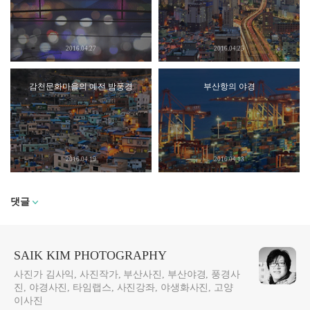
2016.04.27
2016.04.25
감천문화마을의 예전 밤풍경
부산항의 야경
2016.04.19
2016.04.13
댓글
SAIK KIM PHOTOGRAPHY
사진가 김사익, 사진작가, 부산사진, 부산야경, 풍경사
진, 야경사진, 타임랩스, 사진강좌, 야생화사진, 고양
이사진