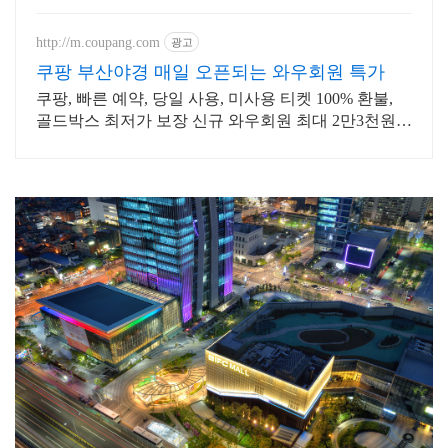
문, 넓은 주차장과 광안리 가장 넓은
매장 단체석 완비!
http://m.coupang.com
광고
쿠팡 부산야경 매일 오픈되는 와우회원 특가
쿠팡, 빠른 예약, 당일 사용, 미사용 티켓 100% 환불,
골드박스 최저가 보장 신규 와우회원 최대 2만3천원
쿠폰팩+5% 추가적립 혜택! 여행도 이제 쿠팡에서!
#부산야경 #문현금융단지 #부산국제금융센터 #BIFC야경