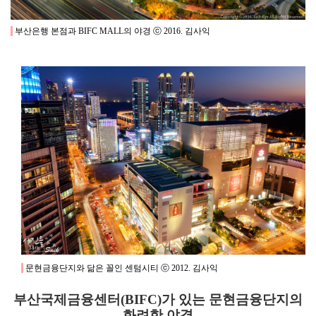
부산은행 본점과 BIFC MALL의 야경 ⓒ 2016. 김사익
문현금융단지와 닮은 꼴인 센텀시티 ⓒ 2012. 김사익
부산국제금융센터(BIFC)가 있는 문현금융단지의
화려한 야경