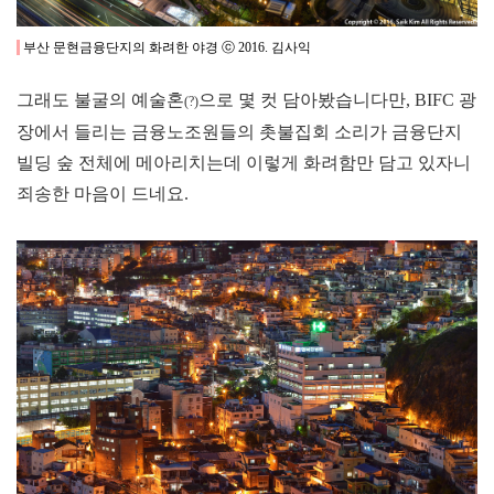
부산 문현금융단지의 화려한 야경 ⓒ 2016. 김사익
그래도 불굴의 예술혼
으로 몇 컷 담아봤습니다만, BIFC 광
(?)
장에서 들리는 금융노조원들의 촛불집회 소리가 금융단지
빌딩 숲 전체에 메아리치는데 이렇게 화려함만 담고 있자니
죄송한 마음이 드네요.