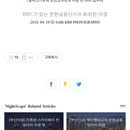
동서고가로와 문전교차로의 야경 ⓒ 2016. 김사익
BIFC가 있는 문현금융단지의 화려한 야경
2016. 04. 19
ⓒ SAIK KIM PHOTOGRAPHY
15
구독하기
'NightScape' Related Articles
more
[부산야경] 친환경 스카이웨이 전
[부산야경] 부산항대교와 문현금융
망대의 야경 뷰
단지의 야경