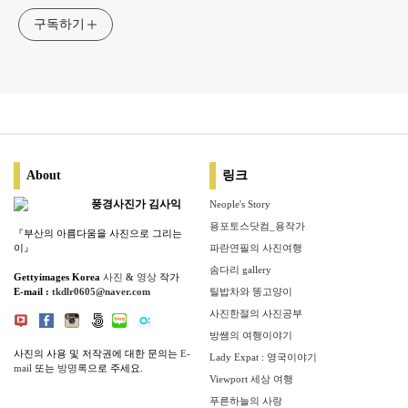
구독하기
About
링크
풍경사진가 김사익
Neople's Story
용포토스닷컴_용작가
『부산의 아름다움을 사진으로 그리는
이』
파란연필의 사진여행
솜다리 gallery
Gettyimages Korea
사진
&
영상
작가
E-mail :
tkdlr0605@naver.com
틸밥차와 똥고양이
사진한절의 사진공부
방쌤의 여행이야기
사진의 사용 및 저작권에 대한 문의는
E-
Lady Expat : 영국이야기
mail
또는
방명록
으로 주세요.
Viewport 세상 여행
푸른하늘의 사랑