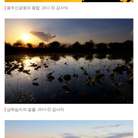
용두산공원의 용탑
.
2013
ⓒ 김사익
삼락습지의 일몰
.
2013
ⓒ 김사익