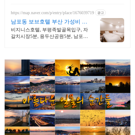
https://map.naver.com/p/entry/place/1676039719
광고
남포동 보브호텔 부산 가성비 숙
소는 여기!
비지니스호텔, 부평족발골목입구, 자
갈치시장5분, 용두산공원5분, 남포동
가성비호텔