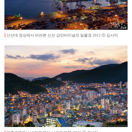
신선대 정상에서 바라본 신선·감만터미널의 일몰경
2012
ⓒ 김사익