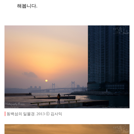
해봅니다.
동백섬의 일몰경
.
2013
ⓒ 김사익