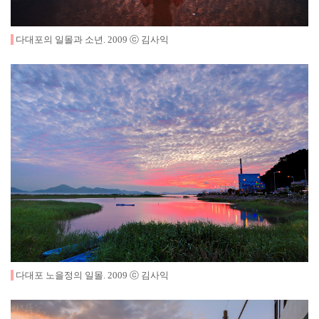
다대포의 일몰과 소년
.
2009
ⓒ 김사익
다대포 노을정의 일몰
.
2009
ⓒ 김사익