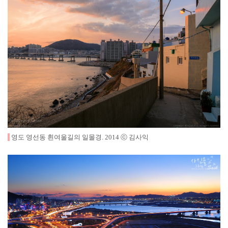
영도 영선동 흰여울길의 일몰경
.
2014
ⓒ 김사익