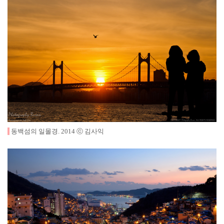
동백섬의 일몰경
.
2014
ⓒ 김사익