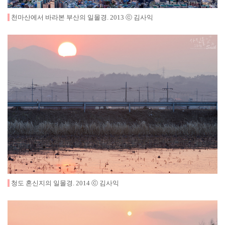
천마산에서 바라본 부산의 일몰경
.
2013
ⓒ 김사익
청도 혼신지의 일몰경
.
2014
ⓒ 김사익