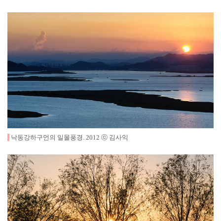
낙동강하구언의 일몰풍경
.
2012
ⓒ 김사익