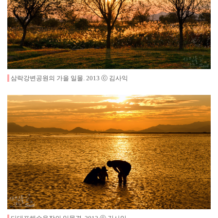
삼락강변공원의 가을 일몰
.
2013
ⓒ 김사익