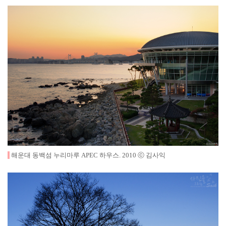
해운대 동백섬 누리마루
APEC 하우스
.
2010
ⓒ 김사익