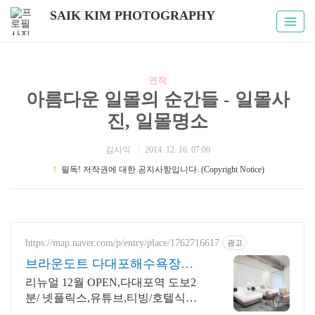
SAIK KIM PHOTOGRAPHY
연작
아름다운 일몰의 순간들 - 일몰사
진, 일몰명소
김사익
2014. 12. 16. 07:00
！
필독! 저작권에 대한 공지사항입니다. (Copyright Notice)
https://map.naver.com/p/entry/place/1762716617
광고
브라운도트 다대포해수욕장점
(구. Oia호텔)
리뉴얼 12월 OPEN,다대포역 도보2
분/ 넷플릭스,유튜브,티빙/호텔식침
구