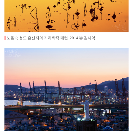
노을속
청도 혼신지의
기하학적 패턴
.
2014
ⓒ 김사익