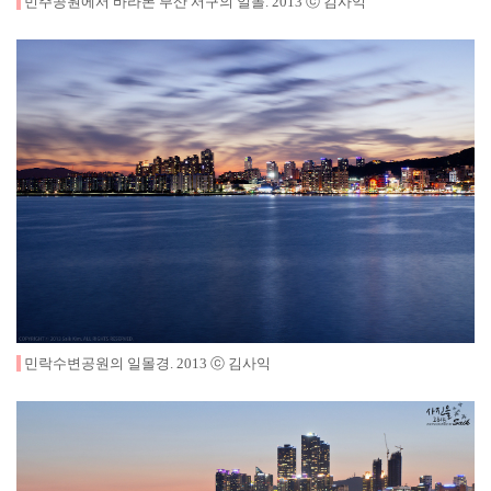
민주공원에서 바라본 부산 서구의 일몰
.
2013
ⓒ 김사익
민락수변공원의 일몰경
.
2013
ⓒ 김사익