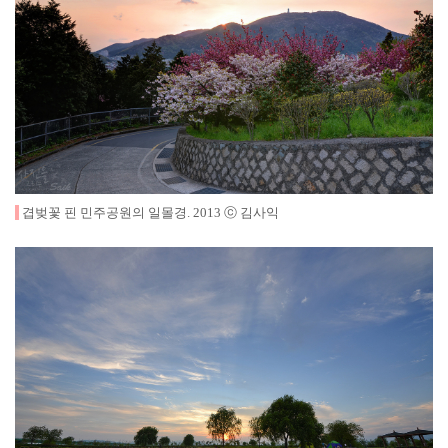
겹벚꽃 핀 민주공원의 일몰경
.
2013
ⓒ 김사익