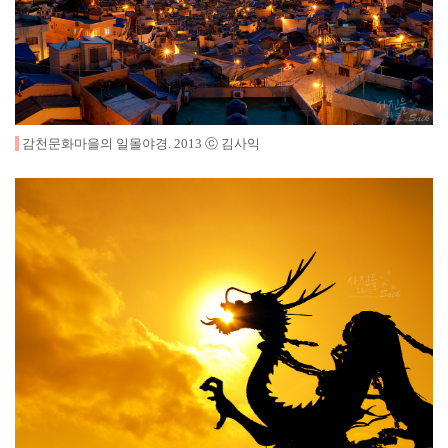
감천문화마을의 일몰야경
.
2013
ⓒ 김사익