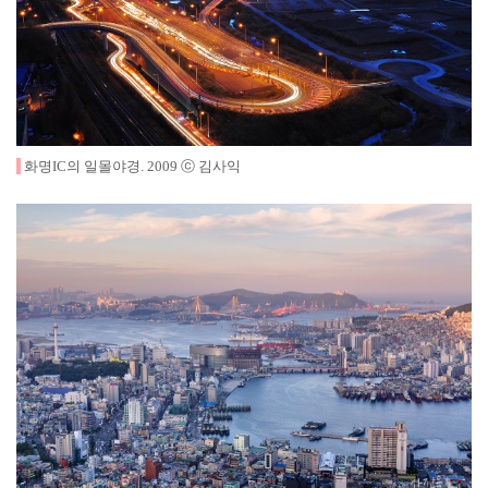
화명IC의 일몰야경
.
2009
ⓒ 김사익