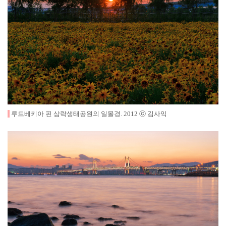
루드베키아 핀 삼락생태공원의 일몰경
.
2012
ⓒ 김사익