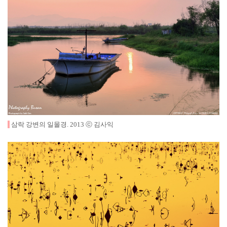
삼락 강변의 일몰경
.
2013
ⓒ 김사익