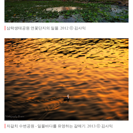
삼락생태공원 연꽃단지의 일몰
.
2012
ⓒ 김사익
자갈치 수변공원 - 일몰바다를 유영하는 갈매기
.
2013
ⓒ 김사익