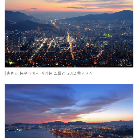
황령산 봉수대에서 바라본 일몰경
.
2012
ⓒ 김사익