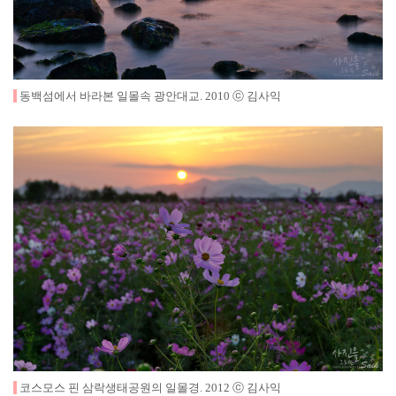
동백섬에서 바라본 일몰속 광안대교
.
2010
ⓒ 김사익
코스모스 핀 삼락생태공원의 일몰경
.
2012
ⓒ 김사익