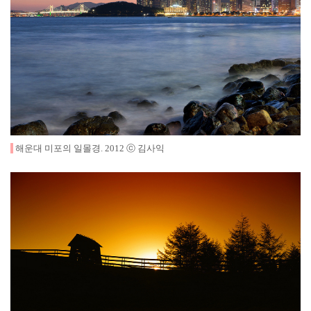
해운대 미포의 일몰경
.
2012
ⓒ 김사익