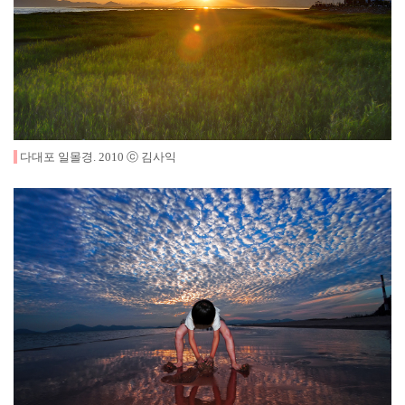
다대포 일몰경
.
2010
ⓒ 김사익