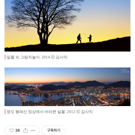
일몰 속 그림자놀이
.
2014
ⓒ 김사익
영도 봉래산 정상에서 바라본 일몰
.
2012
ⓒ 김사익
38
구독하기