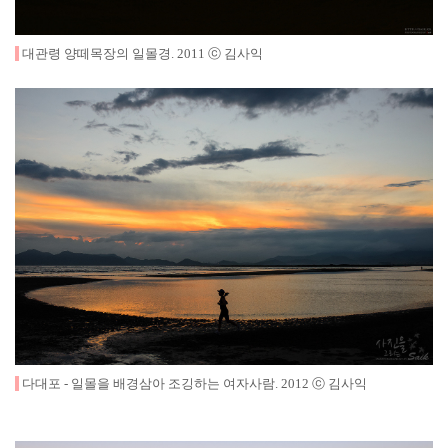
대관령 양떼목장의 일몰경
.
2011
ⓒ 김사익
다대포 - 일몰을 배경삼아 조깅하는 여자사람
.
2012
ⓒ 김사익