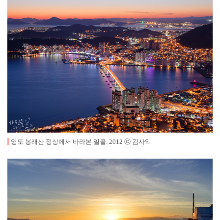
영도 봉래산 정상에서 바라본 일몰
.
2012
ⓒ 김사익