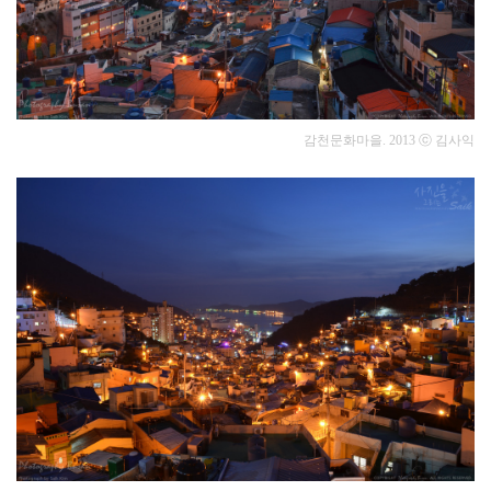
감천문화마을. 2013
ⓒ 김사익