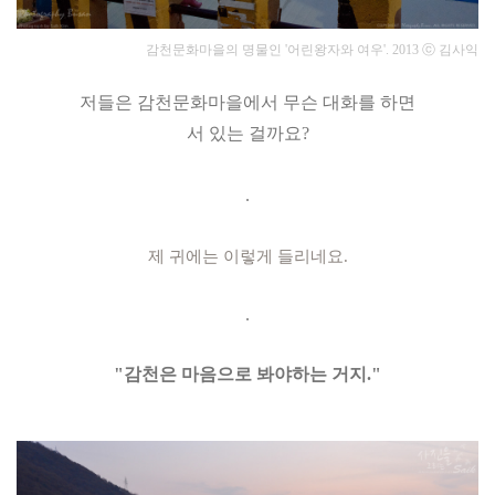
감천문화마을의 명물인 '어린왕자와 여우'. 2013
ⓒ 김사익
저들은 감천문화마을에서 무슨 대화를 하면
서 있는 걸까요?
.
제 귀에는 이렇게 들리네요.
.
"감천은 마음으로 봐야하는 거지."