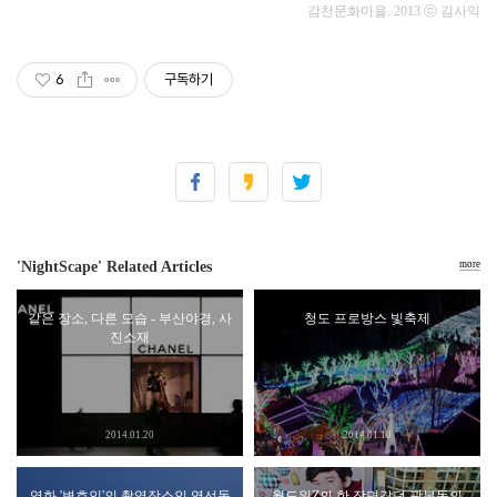
감천문화마을. 2013
ⓒ 김사익
6
구독하기
'NightScape' Related Articles
more
같은 장소, 다른 모습 - 부산야경, 사
청도 프로방스 빛축제
진소재
2014.01.20
2014.01.10
영화 '변호인'의 촬영장소인 영선동
월드워Z의 한 장면같던 광복동의