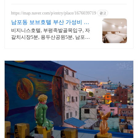
https://map.naver.com/p/entry/place/1676039719
광고
남포동 보브호텔 부산 가성비 숙
소는 여기!
비지니스호텔, 부평족발골목입구, 자
갈치시장5분, 용두산공원5분, 남포동
가성비호텔