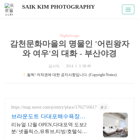
SAIK KIM PHOTOGRAPHY
NightScape
감천문화마을의 명물인 '어린왕자
와 여우'의 대화 - 부산야경
김사익
2014. 1. 3. 08:49
！
필독! 저작권에 대한 공지사항입니다. (Copyright Notice)
https://map.naver.com/p/entry/place/1762716617
광고
브라운도트 다대포해수욕장점
다대호해수욕장 호텔은 여기!
리뉴얼 12월 OPEN,다대포역 도보2
분/ 넷플릭스,유튜브,티빙/호텔식침
구