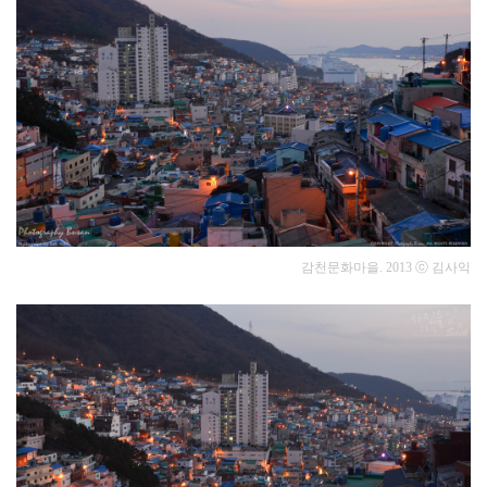
감천문화마을. 2013
ⓒ 김사익