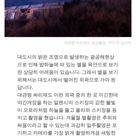
대관령 싸리재의 점상촬영.
2013
ⓒ 김사익
대도시의 밝은 조명으로 발생하는 광공해현상
으로 인해
밤하늘에 떠 있는 별을 육안으로 보기
란 상당히 어려움이 있습니다. 그래서 별을 보기
위해서는 대도시에서 떨어진 외곽으로 가야 된
답니다.
대관령 싸리재도 이런 외곽 중의 한 곳 이긴한데
야간개장을 하는
알펜시아 스키장의 강한 불빛
이 오로라처럼 하늘을 뚫고 올라와 스키장을 등
지고 촬영을 했습니다. 겨울철 별촬영은 추위와
싸움이라고 할 수 있는데 과감히 일주촬영은 포
기하고 카메라를 가장 밝게 촬영하게끔 세팅한