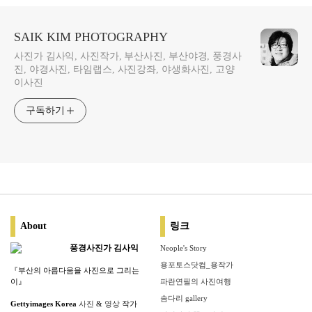
SAIK KIM PHOTOGRAPHY
사진가 김사익, 사진작가, 부산사진, 부산야경, 풍경사
진, 야경사진, 타임랩스, 사진강좌, 야생화사진, 고양
이사진
구독하기
About
링크
풍경사진가 김사익
Neople's Story
용포토스닷컴_용작가
『부산의 아름다움을 사진으로 그리는
이』
파란연필의 사진여행
솜다리 gallery
Gettyimages Korea
사진
&
영상
작가