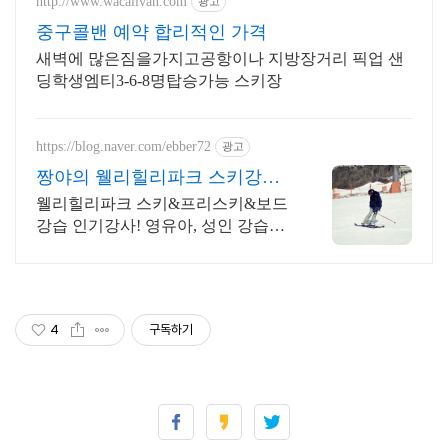
http://www.wacallvan.com
광고
중구콜밴 예약 합리적인 가격
새벽에 많은짐을가지고공항이나 지방장거리 픽업 샌
딩학생엠티3-6-8명탑승가능 스키장
https://blog.naver.com/ebber72
광고
짱야의 웰리힐리파크 스키강습
단계별 맞춤강습, 여강사
웰리힐리파크 스키&프리스키&보드
강습 인기강사! 영유아, 성인 강습가
능
4
구독하기