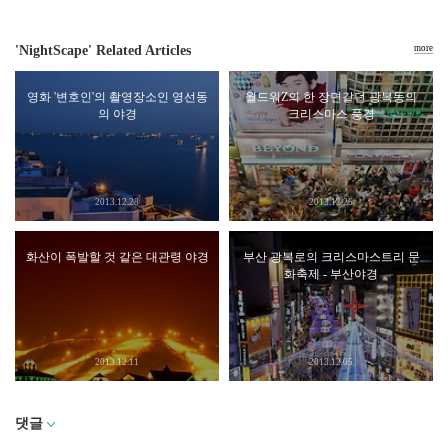
'NightScape' Related Articles
more
영화 '변호인'의 촬영장소인 영선동
월드워Z의 한 장면같던 광복동의
의 야경
크리스마스 풍경
2013.12.28
2013.12.26
화산이 폭발할 것 같은 대관령 야경
부산 광복로의 크리스마스트리 문
화축제 - 부산야경
2013.12.11
2013.12.05
댓글