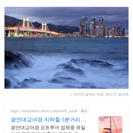
△ 이기대 섭자리 야경.
2013
ⓒ 김사익
https://smartstore.naver.com/with_yacht
광고
광안대교야경 지하철 5분거리
업계유일 광안리해변 출발!
광안대교야경 요트투어 업체중 유일