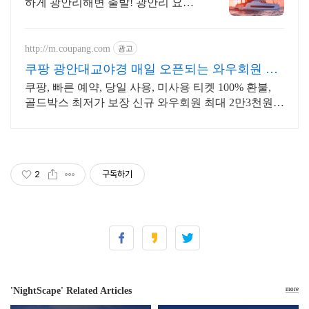
하게 광안리해변 출발! 광안리 요트-
맛집-카페, 감성데이트 끝판왕 코스!
광안리에 다 있어요!
http://m.coupang.com
광고
쿠팡 광안대교야경 매일 오픈되는 와우회원 특
가
쿠팡, 빠른 예약, 당일 사용, 미사용 티켓 100% 환불,
골드박스 최저가 보장 신규 와우회원 최대 2만3천원
쿠폰팩+5% 추가적립 혜택! 여행도 이제 쿠팡에서!
2
구독하기
'NightScape' Related Articles
more