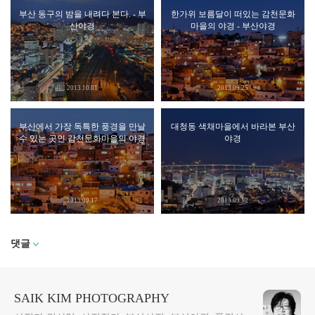
부산 동구의 밤을 내려다 본다. - 부
한가위 보름달이 떠있는 감천문화
산야경
마을의 야경 - 부산야경
2013.10.01
2013.09.25
부산에서 가장 독특한 풍경을 만날
대청동 색채마을에서 바라본 부산
수 있는 곳인 감천문화마을의 야경
야경
2013.09.17
2013.09.12
댓글
SAIK KIM PHOTOGRAPHY