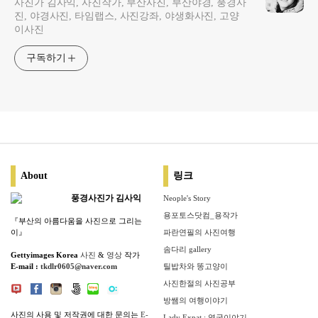
사진가 김사익, 사진작가, 부산사진, 부산야경, 풍경사
진, 야경사진, 타임랩스, 사진강좌, 야생화사진, 고양
이사진
구독하기
About
링크
풍경사진가 김사익
Neople's Story
용포토스닷컴_용작가
『부산의 아름다움을 사진으로 그리는
이』
파란연필의 사진여행
솜다리 gallery
Gettyimages Korea
사진
&
영상
작가
E-mail :
tkdlr0605@naver.com
틸밥차와 똥고양이
사진한절의 사진공부
방쌤의 여행이야기
사진의 사용 및 저작권에 대한 문의는
E-
Lady Expat : 영국이야기