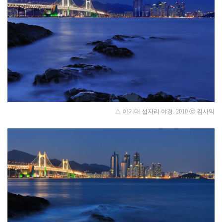
△ 이기대 섭자리 야경.
2010
ⓒ 김사익