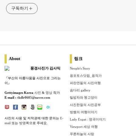
구독하기
About
링크
풍경사진가 김사익
Neople's Story
용포토스닷컴_용작가
『부산의 아름다움을 사진으로 그리는
이』
파란연필의 사진여행
솜다리 gallery
Gettyimages Korea
사진
&
영상
작가
E-mail :
tkdlr0605@naver.com
틸밥차와 똥고양이
사진한절의 사진공부
방쌤의 여행이야기
사진의 사용 및 저작권에 대한 문의는
E-
Lady Expat : 영국이야기
mail
또는
방명록
으로 주세요.
Viewport 세상 여행
푸른하늘의 사랑