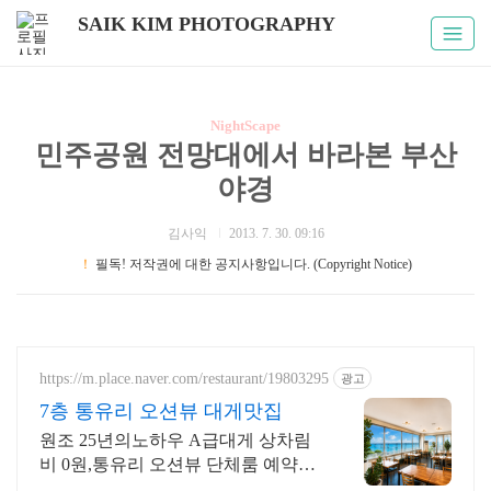
SAIK KIM PHOTOGRAPHY
NightScape
민주공원 전망대에서 바라본 부산
야경
김사익
2013. 7. 30. 09:16
！
필독! 저작권에 대한 공지사항입니다. (Copyright Notice)
https://m.place.naver.com/restaurant/19803295
광고
7층 통유리 오션뷰 대게맛집
원조 25년의노하우 A급대게 상차림
비 0원,통유리 오션뷰 단체룸 예약시
대게라면! 대게, 킹크랩, 랍스터 전