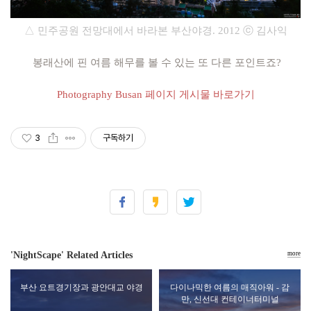
△ 민주공원 전망대에서 바라본 부산야경
.
2012
ⓒ 김사익
봉래산에 핀 여름 해무를 볼 수 있는 또 다른 포인트죠?
Photography Busan 페이지 게시물 바로가기
3
구독하기
'NightScape' Related Articles
more
부산 요트경기장과 광안대교 야경
다이나믹한 여름의 매직아워 - 감
만, 신선대 컨테이너터미널