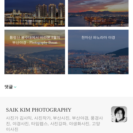
2013.08.06
2013.07.31
황령산 봉수대에서 바라본 8월의
천마산 파노라마 야경
부산야경 - Photography Busan
2013.07.29
2013.07.24
댓글
SAIK KIM PHOTOGRAPHY
사진가 김사익, 사진작가, 부산사진, 부산야경, 풍경사
진, 야경사진, 타임랩스, 사진강좌, 야생화사진, 고양
이사진