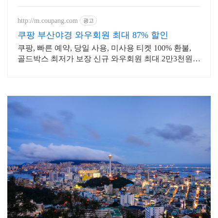
문, 넓은 주차장과 광안리 가장 넓은
매장 단체석 완비!
http://m.coupang.com
광고
쿠팡 부산야경 와우회원 최대 87% 할인
쿠팡, 빠른 예약, 당일 사용, 미사용 티켓 100% 환불,
골드박스 최저가 보장 신규 와우회원 최대 2만3천원
쿠폰팩+5% 추가적립 혜택! 여행도 이제 쿠팡에서!