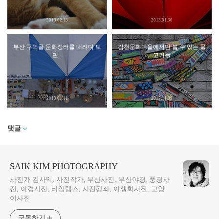
2013.02.13
2013.01.30
부산 구덕골 문화장터를 내려다 보
감천문화마을에서만 볼 수 있는 물
면...
고기들
2013.01.11
2012.11.09
댓글
SAIK KIM PHOTOGRAPHY
사진가 김사익, 사진작가, 부산사진, 부산야경, 풍경사
진, 야경사진, 타임랩스, 사진강좌, 야생화사진, 고양
이사진
구독하기