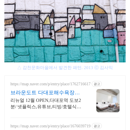
△ 감천문화마을에서 발견한 패턴. 2013 ⓒ 김사익
https://map.naver.com/p/entry/place/1762716617
광고
브라운도트 다대포해수욕장점
다대호해수욕장 호텔은 여기!
리뉴얼 12월 OPEN,다대포역 도보2
분/ 넷플릭스,유튜브,티빙/호텔식침
구
https://map.naver.com/p/entry/place/1676039719
광고