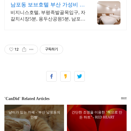
남포동 보브호텔 부산 가성비 숙
소는 여기!
비지니스호텔, 부평족발골목입구, 자
갈치시장5분, 용두산공원5분, 남포동
가성비호텔
12
구독하기
'CanDid' Related Articles
more
냥이가 있는 까페 - '부산 남포동의
간단한 조명을 이용한 "책으로 만
안빵'
든 하트" - RED HEART