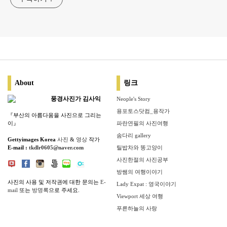
About
링크
풍경사진가 김사익
Neople's Story
용포토스닷컴_용작가
『부산의 아름다움을 사진으로 그리는
이』
파란연필의 사진여행
솜다리 gallery
Gettyimages Korea
사진
&
영상
작가
E-mail :
tkdlr0605@naver.com
틸밥차와 똥고양이
사진한절의 사진공부
방쌤의 여행이야기
사진의 사용 및 저작권에 대한 문의는
E-
Lady Expat : 영국이야기
mail
또는
방명록
으로 주세요.
Viewport 세상 여행
푸른하늘의 사랑