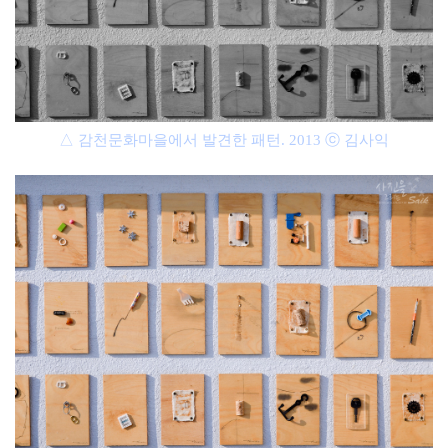
△ 감천문화마을에서 발견한 패턴. 2013 ⓒ 김사익