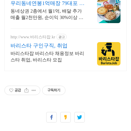
우리동네연봉1억매장 79대포 투
자대비 수익 극대화
동네상권 2층에서 월1억, 배달 추가
매출 월2천만원, 순이익 30%이상 가
능! 동네상권에 강한 창업모델로 고
정비 부담 0%
http://www.바리스타잡.kr
광고
바리스타 구인구직, 취업
바리스타잡 바리스타 채용정보 바리
스타 취업, 바리스타 모집
공감
구독하기