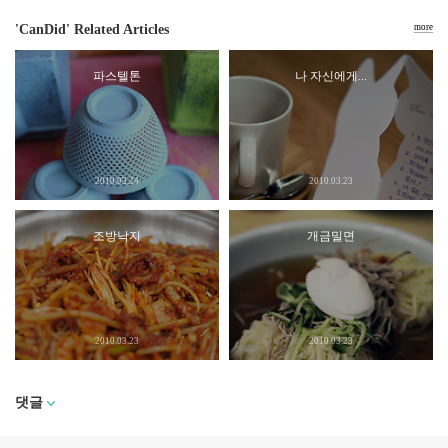
'CanDid' Related Articles
more
파스텔톤
나 자신에게...
2010.03.24
2010.03.23
조방낙지
개금밀면
2010.03.23
2010.03.23
댓글