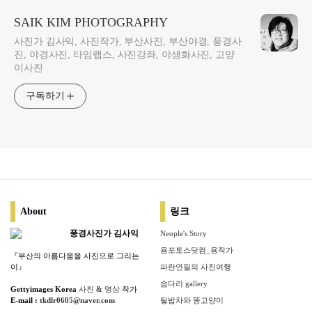
SAIK KIM PHOTOGRAPHY
사진가 김사익, 사진작가, 부산사진, 부산야경, 풍경사
진, 야경사진, 타임랩스, 사진강좌, 야생화사진, 고양
이사진
구독하기
About
링크
풍경사진가 김사익
Neople's Story
용포토스닷컴_용작가
『부산의 아름다움을 사진으로 그리는
이』
파란연필의 사진여행
솜다리 gallery
Gettyimages Korea
사진
&
영상
작가
E-mail :
tkdlr0605@naver.com
틸밥차와 똥고양이