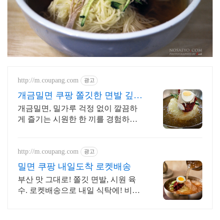
http://m.coupang.com
광고
개금밀면 쿠팡 쫄깃한 면발 깊은
감칠맛
개금밀면, 밀가루 걱정 없이 깔끔하
게 즐기는 시원한 한 끼를 경험하세
요! 입맛 돋우는 매콤달콤 비빔 또는
깔끔한 물냉면으로 즐거운 식탁을.
http://m.coupang.com
광고
밀면 쿠팡 내일도착 로켓배송
부산 맛 그대로! 쫄깃 면발, 시원 육
수. 로켓배송으로 내일 식탁에! 비싼
배달 대신 집에서 간편히! 실패 없는
밀면세트로 여름을 시원하게!