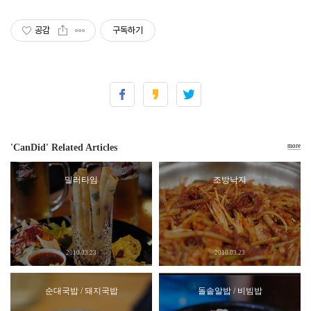
공감
구독하기
'CanDid' Related Articles
more
밀러타임
조방낙지
2010.03.23
2010.03.23
순대국밥 / 돼지국밥
돌솥알밥 / 비빔밥