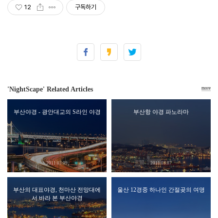
12
구독하기
'NightScape' Related Articles
more
부산야경 - 광안대교의 S라인 야경
부산항 야경 파노라마
2011.03.09
2011.03.07
부산의 대표야경, 천마산 전망대에
울산 12경중 하나인 간절곶의 여명
서 바라 본 부산야경