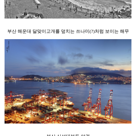
부산 해운대 달맞이고개를 덮치는 쓰나미(?)처럼 보이는 해무