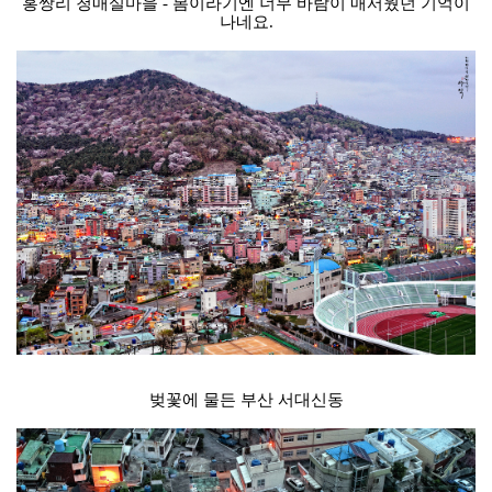
홍쌍리 청매실마을 - 봄이라기엔 너무 바람이 매서웠던 기억이
나네요.
벚꽃에 물든 부산 서대신동