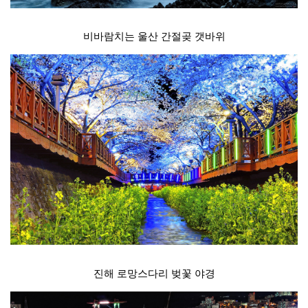
비바람치는 울산 간절곶 갯바위
진해 로망스다리 벚꽃 야경