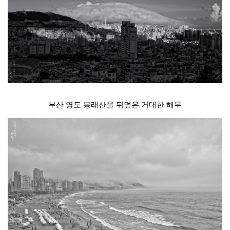
부산 영도 봉래산을 뒤덮은 거대한 해무