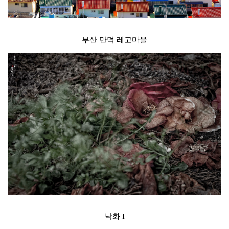
부산 만덕 레고마을
낙화 I