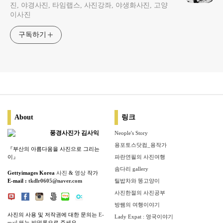
진, 야경사진, 타임랩스, 사진강좌, 야생화사진, 고양
이사진
구독하기
About
링크
풍경사진가 김사익
Neople's Story
용포토스닷컴_용작가
『부산의 아름다움을 사진으로 그리는
이』
파란연필의 사진여행
솜다리 gallery
Gettyimages Korea
사진
&
영상
작가
E-mail :
tkdlr0605@naver.com
틸밥차와 똥고양이
사진한절의 사진공부
방쌤의 여행이야기
사진의 사용 및 저작권에 대한 문의는
E-
Lady Expat : 영국이야기
mail
또는
방명록
으로 주세요.