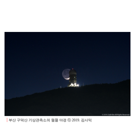
부산 구덕산 기상관측소의 월몰 야경 ⓒ 2019. 김사익