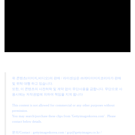
위 콘텐츠(이미지,비디오)의 판매 / 라이센싱은 ㈜게티이미지코리아가 판매
및 위탁 대행 하고 있습니다.
또한, 이 콘텐츠의 사전허락 및 계약 없이 무단사용을 금합니다. 무단으로 사
용시에는 저작권법에 의하여 책임을 지게 됩니다
This content is not allowed for commercial or any other purposes without
permission.
You may search/purchase these clips from 'Gettyimageskorea.com' . Please
contact below details.
문의/Contact : gettyimageskorea.com / gcp@gettyimages.co.kr /