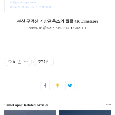
cs@gettyimages.co.kr
02-6220-8800 / +82 2 6220 8800
부산 구덕산 기상관측소의 월몰
4K Timelapse
ⓒ SAIK KIM PHOTOGRAPHY
2019.07.05
8
구독하기
'TimeLapse' Related Articles
more