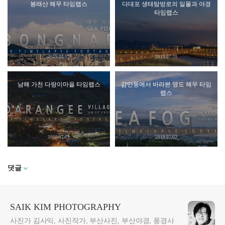
봉래산 해무 타임랩스
다대포 생태탐방로의 일몰과 야경
타임랩스
2019.08.02
2019.07.20
남해 가천 다랑이마을 타임랩스
감만동에서 바라본 영도 해무 타임
랩스
2019.07.03
2019.07.02
댓글
SAIK KIM PHOTOGRAPHY
사진가 김사익, 사진작가, 부산사진, 부산야경, 풍경사