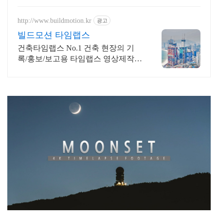
http://www.buildmotion.kr
광고
빌드모션 타임랩스
건축타임랩스 No.1 건축 현장의 기
록/홍보/보고용 타임랩스 영상제작
전문업체
구덕산기상관측소,시약산,타임랩스,부산타임랩스,월몰,초승달