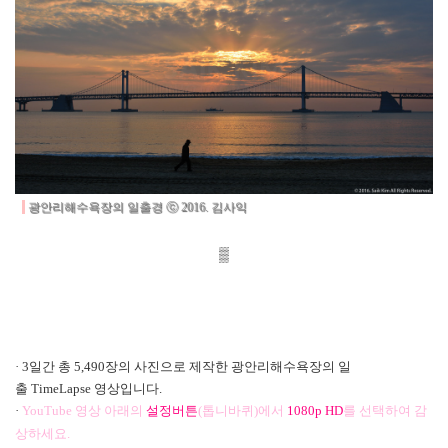
광안리해수욕장의 일출경
ⓒ 2016. 김사익
▒
· 3일간 총 5,490장의 사진으로 제작한
광안리해수욕장의 일
출
TimeLapse
영상입니다.
·
YouTube
영상 아래의
설정버튼
(
톱니바퀴)
에서
1080p HD
를 선택하여 감
상하세요.