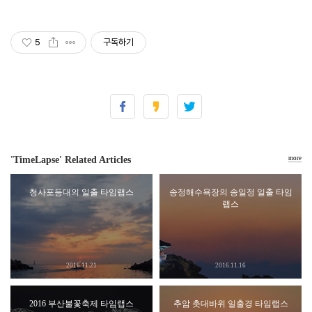
5
구독하기
'TimeLapse' Related Articles
more
청사포등대의 일출 타임랩스
송정해수욕장의 송일정 일출 타임
랩스
2016.11.21
2016.11.16
2016 부산불꽃축제 타임랩스
추암 촛대바위 일출경 타임랩스